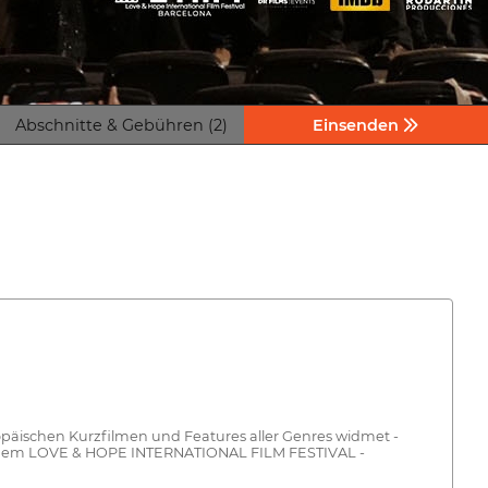
Abschnitte & Gebühren (2)
Einsenden
europäischen Kurzfilmen und Features aller Genres widmet -
mit dem LOVE & HOPE INTERNATIONAL FILM FESTIVAL -