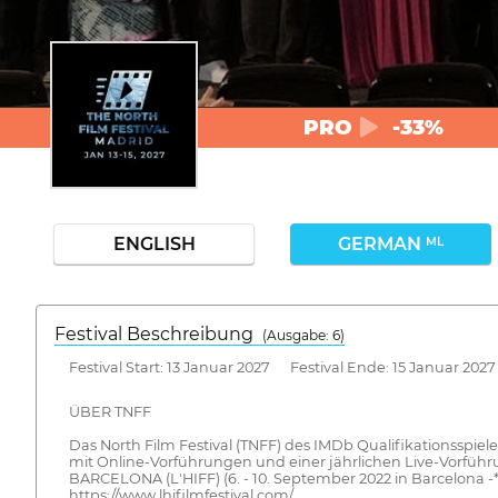
PRO
-33%
ENGLISH
GERMAN
ML
Festival Beschreibung
(Ausgabe: 6)
Festival Start: 13 Januar 2027 Festival Ende: 15 Januar 2027
ÜBER TNFF
Das North Film Festival (TNFF) des IMDb Qualifikationsspiele
mit Online-Vorführungen und einer jährlichen Live-Vorfü
BARCELONA (L'HIFF) (6. - 10. September 2022 in Barcelona
https://www.lhifilmfestival.com/