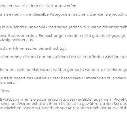
erhalten, was Sie dem Festival unterwerfen.
hr als einen Film in dieselbe Kategorie einreichen. Denken Sie jedoc
 in die richtige Kategorie übertragen, jedoch nur, wenn die entspre
gestellt werden sollen, Einreichungen werden nicht garantiert gezeigt
tivalgewinner aus
wird der Filmemacher benachrichtigt.
s Ceremony, die am Februar auf dem Festival stattfinden wird (aus
r können nicht für Materialien haftbar gemacht werden, die verloren 
ranstaltungsort des Festivals unter besonderen Umständen zu ändern
ormiert.
Films.
t wird, stimmen Sie automatisch zu, dass wir Bilder aus Ihrem Projek
sind, uns Werberechte an Ihrem Material zu gewähren, teilen Sie uns 
zurückziehen. Wenn wir innerhalb von 48 Stunden nach der Auswahl Ih