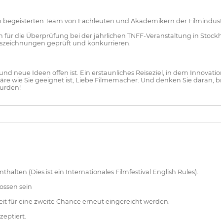
 begeisterten Team von Fachleuten und Akademikern der Filmindustri
h für die Überprüfung bei der jährlichen TNFF-Veranstaltung in Stockh
uszeichnungen geprüft und konkurrieren.
 und neue Ideen offen ist. Ein erstaunliches Reiseziel, in dem Innova
onäre wie Sie geeignet ist, Liebe Filmemacher. Und denken Sie daran, 
urden!
alten (Dies ist ein Internationales Filmfestival English Rules).
ossen sein
eit für eine zweite Chance erneut eingereicht werden.
zeptiert.