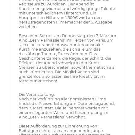
Regisseure zu würdigen. Der Abend ist
Kurzfilmen gewidmet und würdigt junge Talente
mit unterschiedlichem Hintergrund. Ein
Hauptpreis in Höhe von 1.500€ wird an den
herausragendsten Filmemacher der 6. Ausgabe
verliehen.
Besuchen Sie uns am Donnerstag, den 7. März, im
Kino „Les 7 Parnassiens“ im Herzen von Paris, um
sich eine kuratierte Auswahl internationaler
Kurzfilme anzusehen, die sich alle um das
diesjährige Thema „Excess“ drehen. Das
Geschichtenerzählen, die Regie, der Schnitt, die
Effekte... der Abend schwelgt in der Kunst,
Grenzen zu überschreiten, sowohl thematisch als
auch künstlerisch. Die Möglichkeiten sind
grenzenlos, also lassen Sie Ihre Kreativität im
Mittelpunkt stehen!
Die Veranstaltung:
Nach der Vorführung aller nominierten Filme
findet die Preisverleihung am Donnerstagabend,
dem 7. März, statt. Die Teilnehmer werden mit
einem eleganten Wein- und Käseempfang im
Kino „Les 7 Parnassiens“ verwöhnt.
Diese Aufforderung zur Einreichung von
Beiträgen richtet sich an angehende junge