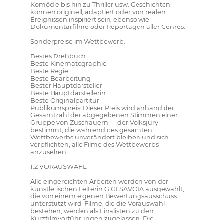
Komödie bis hin zu Thriller usw. Geschichten
können originell, adaptiert oder von realen
Ereignissen inspiriert sein, ebenso wie
Dokumentarfilme oder Reportagen aller Genres.
Sonderpreise im Wettbewerb:
Bestes Drehbuch
Beste Kinematographie
Beste Regie
Beste Bearbeitung
Bester Hauptdarsteller
Beste Hauptdarstellerin
Beste Originalpartitur
Publikumspreis: Dieser Preis wird anhand der
Gesamtzahl der abgegebenen Stimmen einer
Gruppe von Zuschauern — der Volksjury —
bestimmt, die während des gesamten
Wettbewerbs unverändert bleiben und sich
verpflichten, alle Filme des Wettbewerbs
anzusehen.
1.2 VORAUSWAHL
Alle eingereichten Arbeiten werden von der
künstlerischen Leiterin GIGI SAVOIA ausgewählt,
die von einem eigenen Bewertungsausschuss
unterstützt wird. Filme, die die Vorauswahl
bestehen, werden als Finalisten zu den
Kurzfilmvorführungen zugelassen. Die