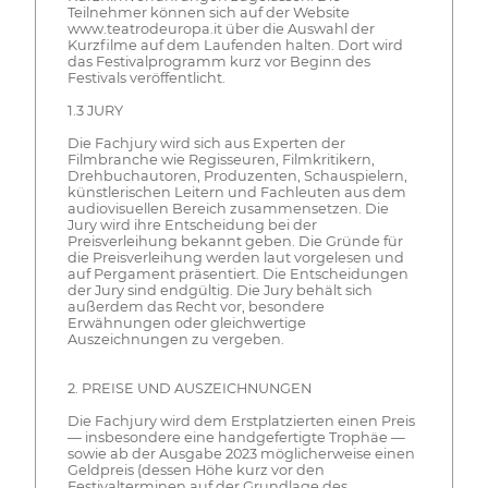
Teilnehmer können sich auf der Website
www.teatrodeuropa.it über die Auswahl der
Kurzfilme auf dem Laufenden halten. Dort wird
das Festivalprogramm kurz vor Beginn des
Festivals veröffentlicht.
1.3 JURY
Die Fachjury wird sich aus Experten der
Filmbranche wie Regisseuren, Filmkritikern,
Drehbuchautoren, Produzenten, Schauspielern,
künstlerischen Leitern und Fachleuten aus dem
audiovisuellen Bereich zusammensetzen. Die
Jury wird ihre Entscheidung bei der
Preisverleihung bekannt geben. Die Gründe für
die Preisverleihung werden laut vorgelesen und
auf Pergament präsentiert. Die Entscheidungen
der Jury sind endgültig. Die Jury behält sich
außerdem das Recht vor, besondere
Erwähnungen oder gleichwertige
Auszeichnungen zu vergeben.
2. PREISE UND AUSZEICHNUNGEN
Die Fachjury wird dem Erstplatzierten einen Preis
— insbesondere eine handgefertigte Trophäe —
sowie ab der Ausgabe 2023 möglicherweise einen
Geldpreis (dessen Höhe kurz vor den
Festivalterminen auf der Grundlage des