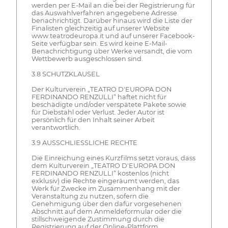
werden per E-Mail an die bei der Registrierung für
das Auswahlverfahren angegebene Adresse
benachrichtigt. Darüber hinaus wird die Liste der
Finalisten gleichzeitig auf unserer Website
www.teatrodeuropa.it und auf unserer Facebook-
Seite verfügbar sein. Es wird keine E-Mail-
Benachrichtigung über Werke versandt, die vom
Wettbewerb ausgeschlossen sind.
3.8 SCHUTZKLAUSEL
Der Kulturverein „TEATRO D'EUROPA DON
FERDINANDO RENZULLI“ haftet nicht für
beschädigte und/oder verspätete Pakete sowie
für Diebstahl oder Verlust. Jeder Autor ist
persönlich für den Inhalt seiner Arbeit
verantwortlich.
3.9 AUSSCHLIESSLICHE RECHTE
Die Einreichung eines Kurzfilms setzt voraus, dass
dem Kulturverein „TEATRO D'EUROPA DON
FERDINANDO RENZULLI“ kostenlos (nicht
exklusiv) die Rechte eingeräumt werden, das
Werk für Zwecke im Zusammenhang mit der
Veranstaltung zu nutzen, sofern die
Genehmigung über den dafür vorgesehenen
Abschnitt auf dem Anmeldeformular oder die
stillschweigende Zustimmung durch die
Registrierung auf der Online-Plattform