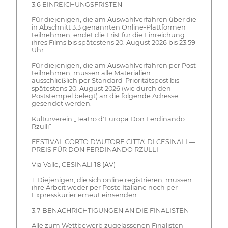
3.6 EINREICHUNGSFRISTEN
Für diejenigen, die am Auswahlverfahren über die
in Abschnitt 3.3 genannten Online-Plattformen
teilnehmen, endet die Frist für die Einreichung
ihres Films bis spätestens 20. August 2026 bis 23:59
Uhr.
Für diejenigen, die am Auswahlverfahren per Post
teilnehmen, müssen alle Materialien
ausschließlich per Standard-Prioritätspost bis
spätestens 20. August 2026 (wie durch den
Poststempel belegt) an die folgende Adresse
gesendet werden:
Kulturverein „Teatro d'Europa Don Ferdinando
Rzulli“
FESTIVAL CORTO D'AUTORE CITTA' DI CESINALI —
PREIS FÜR DON FERDINANDO RZULLI
Via Valle, CESINALI 18 (AV)
1. Diejenigen, die sich online registrieren, müssen
ihre Arbeit weder per Poste Italiane noch per
Expresskurier erneut einsenden.
3.7 BENACHRICHTIGUNGEN AN DIE FINALISTEN
Alle zum Wettbewerb zugelassenen Finalisten