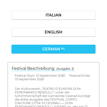
ITALIAN
ENGLISH
GERMAN
ML
Festival Beschreibung
(Ausgabe: 3)
Festival Start: 12 September 2026 Festival Ende:
13 September 2026
Der Kulturverein „TEATRO D'EUROPA DON
FERDINANDO RENZULLI“ unter der
Schirmherrschaft der Gemeinde Cesinali kündigt
die dritte Ausgabe des FESTIVAL CORTO
D'AUTORE CITTA' DI CESINALI — DON
FERDINANDO RENZULLI AWARD an, der am 12.