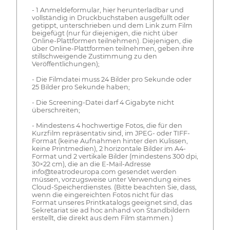
- 1 Anmeldeformular, hier herunterladbar und
vollständig in Druckbuchstaben ausgefüllt oder
getippt, unterschrieben und dem Link zum Film
beigefügt (nur für diejenigen, die nicht über
Online-Plattformen teilnehmen). Diejenigen, die
über Online-Plattformen teilnehmen, geben ihre
stillschweigende Zustimmung zu den
Veröffentlichungen);
- Die Filmdatei muss 24 Bilder pro Sekunde oder
25 Bilder pro Sekunde haben;
- Die Screening-Datei darf 4 Gigabyte nicht
überschreiten;
- Mindestens 4 hochwertige Fotos, die für den
Kurzfilm repräsentativ sind, im JPEG- oder TIFF-
Format (keine Aufnahmen hinter den Kulissen,
keine Printmedien), 2 horizontale Bilder im A4-
Format und 2 vertikale Bilder (mindestens 300 dpi,
30×22 cm), die an die E-Mail-Adresse
info@teatrodeuropa.com gesendet werden
müssen, vorzugsweise unter Verwendung eines
Cloud-Speicherdienstes. (Bitte beachten Sie, dass,
wenn die eingereichten Fotos nicht für das
Format unseres Printkatalogs geeignet sind, das
Sekretariat sie ad hoc anhand von Standbildern
erstellt, die direkt aus dem Film stammen.)