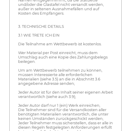
Namen entgegennimmt, da die Statuette
und/oder die Glastafel nicht versandt werden,
außer in seltenen Ausnahmefällen und auf
Kosten des Empfängers.
3. TECHNISCHE DETAILS
3.1 WIE TRETE ICH EIN
Die Teilnahme am Wettbewerb ist kostenlos.
Wer Material per Post einreicht, muss dem
Umschlag auch eine Kopie des Zahlungsbelegs
beilegen.
Um am Wettbewerb teilnehmen zu können,
müssen Interessierte alle erforderlichen
Materialien (siehe 3.5) an die in Abschnitt 3.6
angegebene Adresse senden;
Jeder Autor ist für den Inhalt seiner eigenen Arbeit
verantwortlich (siehe auch 3.9);
Jeder Autor darf nur 1 (ein) Werk einreichen;
Die Teilnehmer sind für die Versandkosten aller
benötigten Materialien verantwortlich, die unter
keinen Umständen zurückgeschickt werden;
Jeder Teilnehmer muss sicherstellen, dass er alle in
diesen Regeln festgelegten Anforderungen erfüllt