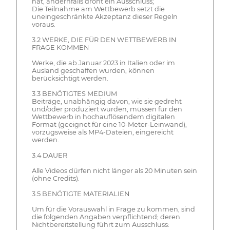
hat, andernfalls droht ein Ausschluss;
Die Teilnahme am Wettbewerb setzt die
uneingeschränkte Akzeptanz dieser Regeln
voraus.
3.2 WERKE, DIE FÜR DEN WETTBEWERB IN
FRAGE KOMMEN
Werke, die ab Januar 2023 in Italien oder im
Ausland geschaffen wurden, können
berücksichtigt werden.
3.3 BENÖTIGTES MEDIUM
Beiträge, unabhängig davon, wie sie gedreht
und/oder produziert wurden, müssen für den
Wettbewerb in hochauflösendem digitalen
Format (geeignet für eine 10-Meter-Leinwand),
vorzugsweise als MP4-Dateien, eingereicht
werden.
3.4 DAUER
Alle Videos dürfen nicht länger als 20 Minuten sein
(ohne Credits).
3.5 BENÖTIGTE MATERIALIEN
Um für die Vorauswahl in Frage zu kommen, sind
die folgenden Angaben verpflichtend; deren
Nichtbereitstellung führt zum Ausschluss: