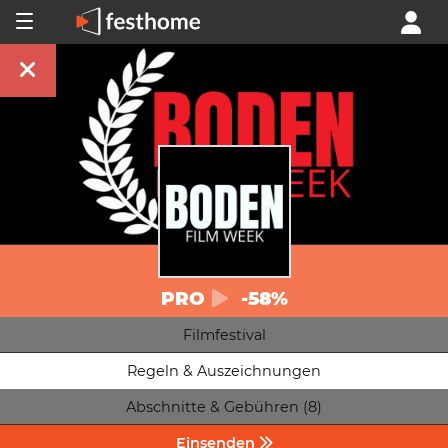
PRO
-58%
Filmfestival
Regeln & Auszeichnungen
Abschnitte & Gebühren (8)
Einsenden