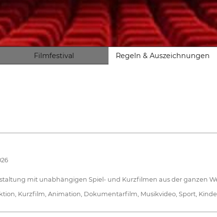
Filmfestival
Regeln & Auszeichnungen
026
eranstaltung mit unabhängigen Spiel- und Kurzfilmen aus der ganzen We
: Fiktion, Kurzfilm, Animation, Dokumentarfilm, Musikvideo, Sport, Kinder