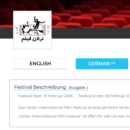
ENGLISH
GERMAN
ML
Festival Beschreibung
(Ausgabe: )
Festival Start: 01 Februar 2026 Festival Ende: 08 Februar 2
Das Tarlan International Film Festival ist eine jährliche V
„Tarlan International Film Festival“ ist offen für alle Genres