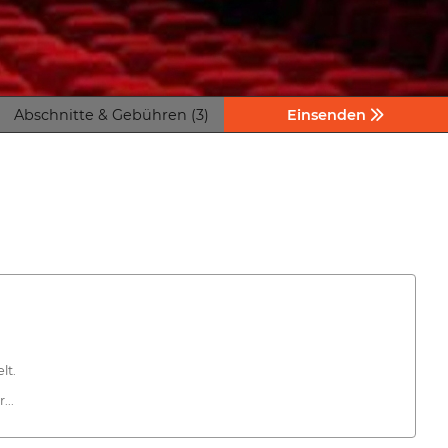
Abschnitte & Gebühren (3)
Einsenden
lt.
...