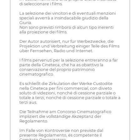
di seleccionare i films.
La selezione dei vincitori e di eventuali menzioni
speciali avverrà a insindacabile giudizio della
Giuria.
Non sono previsti rimborsi di alcun tipo inerenti
alla proiezione dei films.
Der Autor autorisiert, nur für Werbezwecke, die
Projektion und Verbreitung einiger Teile des Films
über Fernsehen, Radio und Internet.
I films pervenuti per la selezione entreranno a far
parte della Cineteca, che ha as obiettivo la
conservazione del proprio patrimonio
cinematografico.
Es schließt die Zirkulation der Werke Custodite
nella Cineteca per fini commercial, con divieto
soluto di videzioni, nonché di cessione parziale o
totale a terzi, nonché di cessione parziale o totale a
terzi aus.
Die Teilnahme am Concorso Cinematografico
impliziert die vollständige Akzeptanz der
Regolamento.
Im Falle von Kontroversie non previste dal
presente Regolamento, és competente il
Comitato Organizatore.