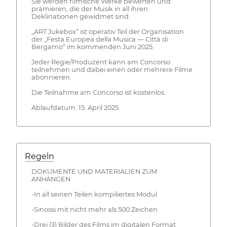
Sie werden filmische Werke bewerten und
prämieren, die der Musik in all ihren
Deklinationen gewidmet sind.
„ART Jukebox“ ist operativ Teil der Organisation
der „Festa Europea della Musica — Città di
Bergamo“ im kommenden Juni 2025.
Jeder Regie/Produzent kann am Concorso
teilnehmen und dabei einen oder mehrere Filme
abonnieren.
Die Teilnahme am Concorso ist kostenlos.
Ablaufdatum: 15. April 2025.
Regeln
DOKUMENTE UND MATERIALIEN ZUM
ANHÄNGEN
-In all seinen Teilen kompiliertes Modul
-Sinossi mit nicht mehr als 500 Zeichen
-Drei (3) Bilder des Films im digitalen Format