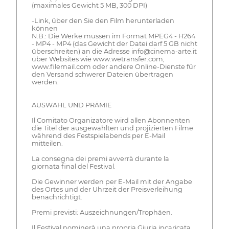
(maximales Gewicht 5 MB, 300 DPI)
-Link, über den Sie den Film herunterladen
können
N.B.: Die Werke müssen im Format MPEG4 - H264
- MP4 - MP4 (das Gewicht der Datei darf 5 GB nicht
überschreiten) an die Adresse info@cinema-arte.it
über Websites wie www.wetransfer.com,
www.filemail.com oder andere Online-Dienste für
den Versand schwerer Dateien übertragen
werden.
AUSWAHL UND PRÄMIE
Il Comitato Organizatore wird allen Abonnenten
die Titel der ausgewählten und projizierten Filme
während des Festspielabends per E-Mail
mitteilen.
La consegna dei premi avverrà durante la
giornata final del Festival.
Die Gewinner werden per E-Mail mit der Angabe
des Ortes und der Uhrzeit der Preisverleihung
benachrichtigt.
Premi previsti: Auszeichnungen/Trophäen.
Il Festival nominerà una propria Giuria incaricata