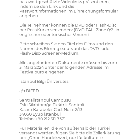
passwortgeschützte Videolinks präsentieren,
indem sie den Link und die
Passwortinformationen im Einreichungsformular
angeben.
Die Teilnehmer können die DVD oder Flash-Disc
per Post/Kurier versenden: (DVD PAL -Zone 0/2- in
englischer oder türkischer Version).
Bitte schreiben Sie den Titel des Films und den
Namen des Filmregisseurs auf das DVD- oder
Flash-Disc-Screener-Medium.
Alle angeforderten Dokumente müssen bis zum
3. März 2024 unter der folgenden Adresse im
Festivalbüro eingehen:
Istanbul Bilgi Üniversitesi
c/o BIFED
Santralistanbul Campusü
Eski Silahtarağa Elektrik Santrali
Kazim Karabekir Cad. Nein: 2/13
34060 Eyüp İstanbul
Telefon: +90 212 311 7571
Für Materialien, die von außerhalb der Türkei
versandt werden, fügen Sie bitte die Zollerklärung
bei: „Ohne Handelswert, nur für kulturelle