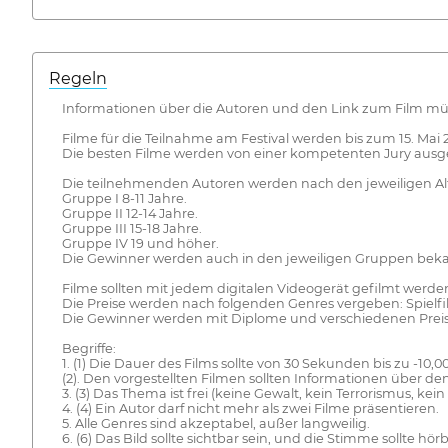
Regeln
Informationen über die Autoren und den Link zum Film 
Filme für die Teilnahme am Festival werden bis zum 15. Mai 
Die besten Filme werden von einer kompetenten Jury ausgew
Die teilnehmenden Autoren werden nach den jeweiligen Alt
Gruppe I 8-11 Jahre.
Gruppe II 12-14 Jahre.
Gruppe III 15-18 Jahre.
Gruppe IV 19 und höher.
Die Gewinner werden auch in den jeweiligen Gruppen bek
Filme sollten mit jedem digitalen Videogerät gefilmt werde
Die Preise werden nach folgenden Genres vergeben: Spielfi
Die Gewinner werden mit Diplome und verschiedenen Prei
Begriffe:
1. (1) Die Dauer des Films sollte von 30 Sekunden bis zu -10
(2). Den vorgestellten Filmen sollten Informationen über 
3. (3) Das Thema ist frei (keine Gewalt, kein Terrorismus, kei
4. (4) Ein Autor darf nicht mehr als zwei Filme präsentieren.
5. Alle Genres sind akzeptabel, außer langweilig.
6. (6) Das Bild sollte sichtbar sein, und die Stimme sollte hörb