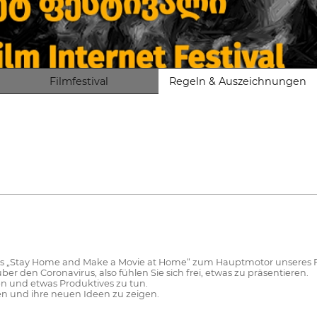
Filmfestival
Regeln & Auszeichnungen
ss „Stay Home and Make a Movie at Home“ zum Hauptmotor unseres F
über den Coronavirus, also fühlen Sie sich frei, etwas zu präsentieren.
n und etwas Produktives zu tun.
ken und ihre neuen Ideen zu zeigen.