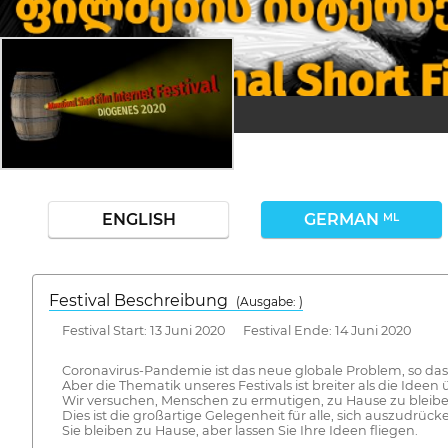
ENGLISH
GERMAN
ML
Festival Beschreibung
(Ausgabe: )
Festival Start: 13 Juni 2020 Festival Ende: 14 Juni 2020
Coronavirus-Pandemie ist das neue globale Problem, so da
Aber die Thematik unseres Festivals ist breiter als die Ideen 
Wir versuchen, Menschen zu ermutigen, zu Hause zu bleibe
Dies ist die großartige Gelegenheit für alle, sich auszudrüc
Sie bleiben zu Hause, aber lassen Sie Ihre Ideen fliegen.