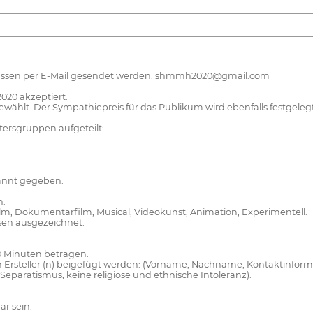
müssen per E-Mail gesendet werden: shmmh2020@gmail.com
2020 akzeptiert.
ählt. Der Sympathiepreis für das Publikum wird ebenfalls festgelegt
ersgruppen aufgeteilt:
annt gegeben.
n.
lm, Dokumentarfilm, Musical, Videokunst, Animation, Experimentell.
sen ausgezeichnet.
,00 Minuten betragen.
den Ersteller (n) beigefügt werden: (Vorname, Nachname, Kontaktinfo
n Separatismus, keine religiöse und ethnische Intoleranz).
ar sein.