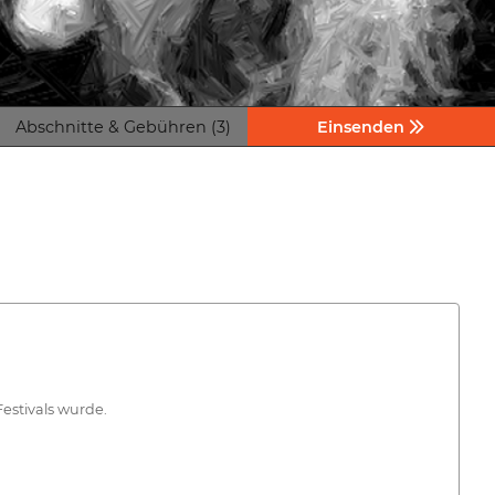
Abschnitte & Gebühren (3)
Einsenden
estivals wurde.