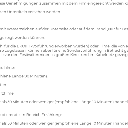
iese Genehmigungen zusammen mit dem Film eingereicht werden k
chen Untertiteln versehen werden.
it Wasserzeichen auf der Unterseite oder auf dem Band „Nur für Fest
s gezeigt werden können.
hl für die EKOIFF-Vorführung erworben wurden) oder Filme, die von 
ewerb zugelassen, können aber für eine Sondervorführung in Betracht 
ie vor den Festivalterminen in großen Kinos und im Kabelnetz gezeigt o
elfilme:
ohlene Länge 90 Minuten).
ten.
rzfilme:
 als 50 Minuten oder weniger (empfohlene Länge 10 Minuten) handel
tudierende im Bereich Erzählung:
 als 50 Minuten oder weniger (empfohlene Länge 10 Minuten) handel