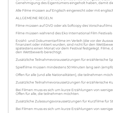
Genehmigung des Eigentümers eingeholt haben, damit d
Alle Filme müssen auf Englisch eingereicht oder mit englis
ALLGEMEINE REGELN:
Filme müssen auf DVD oder als Softcopy des Vorschaufilms m
Filme müssen während des Eko International Film Festival
Erzähl- und Dokumentarfilme im Verleih (die vor der Auswa
finanziert oder initiiert wurden, sind nicht für den Wettb
spätestens einen Monat vor dem Festival festgelegt. Filme, d
den Wettbewerb berechtigt.
Zusätzliche Teilnahmevoraussetzungen für erzählerische Spi
Spielfilme müssen mindestens 50 Minuten lang sein (empf
Offen für alle (und alle Nationalitäten), die teilnehmen möch
Zusätzliche Teilnahmevoraussetzungen für erzählerische Ku
Bei Filmen muss es sich um kurze Erzählungen von weniger
Offen für alle, die teilnehmen möchten.
Zusätzliche Zulassungsvoraussetzungen für Kurzfilme für S
Bei Filmen muss es sich um kurze Erzählungen von weniger