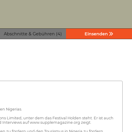
Abschnitte & Gebühren (4)
Einsenden
en Nigerias.
imited, unter dem das Festival Holden steht. Er ist auch
d Interviews auf www.supplemagazine.org zeigt.
ten zu fördern und den Tourismus in Nigeria zu fördern.