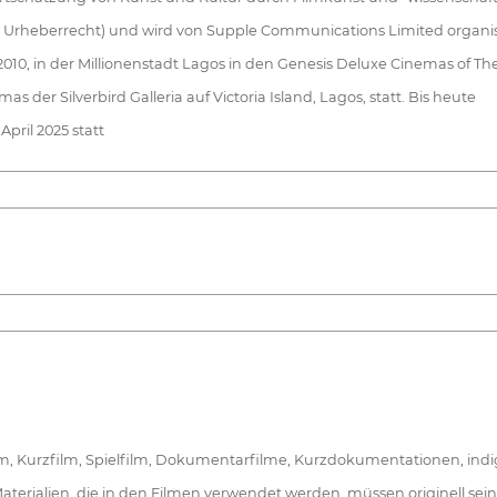
nd Urheberrecht) und wird von Supple Communications Limited organis
2010, in der Millionenstadt Lagos in den Genesis Deluxe Cinemas of T
der Silverbird Galleria auf Victoria Island, Lagos, statt. Bis heute
April 2025 statt
lm, Kurzfilm, Spielfilm, Dokumentarfilme, Kurzdokumentationen, indige
erialien, die in den Filmen verwendet werden, müssen originell sein