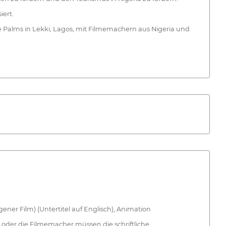
iert.
he Palms in Lekki, Lagos, mit Filmemachern aus Nigeria und
ner Film) (Untertitel auf Englisch), Animation
 oder die Filmemacher müssen die schriftliche