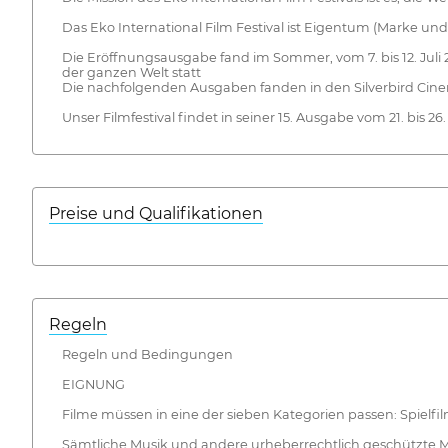
Das Eko International Film Festival ist Eigentum (Marke u
Die Eröffnungsausgabe fand im Sommer, vom 7. bis 12. Juli 
der ganzen Welt statt
Die nachfolgenden Ausgaben fanden in den Silverbird Cinemas 
Unser Filmfestival findet in seiner 15. Ausgabe vom 21. bis 26. 
Preise und Qualifikationen
Regeln
Regeln und Bedingungen
EIGNUNG
Filme müssen in eine der sieben Kategorien passen: Spielfi
Sämtliche Musik und andere urheberrechtlich geschützte Mat