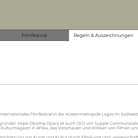
Filmfestival
Regeln & Auszeichnungen
in internationales Filmfestival in der Küstenmetropole Lagos im Südwest
ndet. Hope Obioma Opara ist auch CEO von Supple Communications L
Kulturmagazin in Afrika, das Vorschauen und Kritiken von Filmen un
e Wertschätzung von Kunst und Kultur durch Filmkunst und -wissenschaf