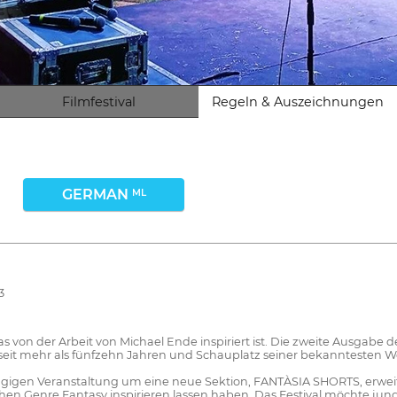
Filmfestival
Regeln & Auszeichnungen
GERMAN
ML
3
 das von der Arbeit von Michael Ende inspiriert ist. Die zweite Ausgabe 
 seit mehr als fünfzehn Jahren und Schauplatz seiner bekannteste
gigen Veranstaltung um eine neue Sektion, FANTÀSIA SHORTS, erweiter
schen Genre Fantasy inspirieren lassen haben. Das Festival möchte jun