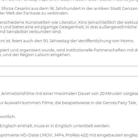
 Sforza Cesarini aus dem 18. Jahrhundert in der antiken Stadt Genzan
der Welt der Fantasie zu verbinden.
verschiedene Kunstwelten wie Literatur, Kino (einschließlich der exkl
nd bietet eine einzigartige Gelegenheit, in drei außergewöhnliche 
nd Sensibilität verbunden sind.
ant ist, feiert auch den 50. Jahrestag der Veröffentlichung von Momo.
iert und organisiert wurde, wird institutionelle Partnerschaften m
m, und der Region Latium eingehen.
- und Animationsfilme mit einer maximalen Dauer von 20 Minuten vorges
Auswahl kommen Filme, die beispielsweise in die Genres Fairy Tale,
wortlich.
nglisch enthält, muss er in Englisch untertitelt werden.
imierte HD-Datei (.MOV, .MP4, ProRes 422) mit eingebauten englische