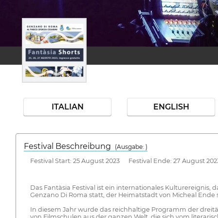
ITALIAN
ENGLISH
Festival Beschreibung
(Ausgabe: )
Festival Start: 25 August 2023 Festival Ende: 27 August 202
Das Fantàsia Festival ist ein internationales Kulturereignis,
Genzano Di Roma statt, der Heimatstadt von Micheal Ende
In diesem Jahr wurde das reichhaltige Programm der dreitä
von Filmschulen aus der ganzen Welt, die sich vom literari