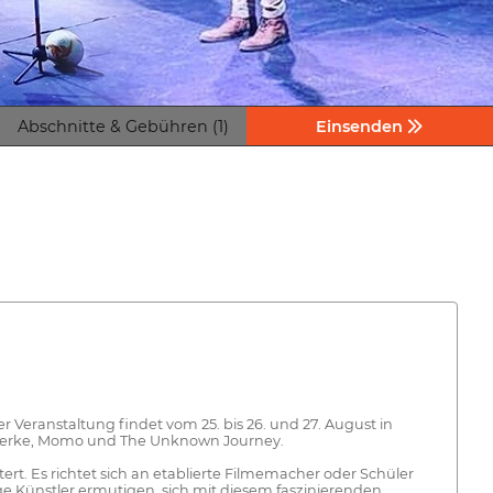
Abschnitte & Gebühren (1)
Einsenden
der Veranstaltung findet vom 25. bis 26. und 27. August in
n Werke, Momo und The Unknown Journey.
t. Es richtet sich an etablierte Filmemacher oder Schüler
ge Künstler ermutigen, sich mit diesem faszinierenden