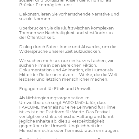
sozialer und politischer Krisen dient Humor als
Brücke. Er ermöglicht uns:
Dekonstruieren Sie vorherrschende Narrative und
soziale Normen.
Überbrücken Sie die Kluft zwischen komplexen
Themen wie Nachhaltigkeit und Verständnis in
der Öffentlichkeit.
Dialog durch Satire, Ironie und Absurdes, um die
Widersprüche unserer Zeit aufzudecken.
Wir suchen mehr als nur ein kurzes Lachen, wir
suchen Filme in den Bereichen Fiktion,
Dokumentation und Animation, die Humor als
Mittel der Reflexion nutzen — Werke, die die Welt
lesbarer und letztlich menschlicher machen.
Engagement für Ethik und Umwelt
Als Nichtregierungsorganisation im
Umweltbereich sorgt FARO 1540 dafür, dass
FARCUME mehr als nur eine Leinwand für Filme
ist; es ist eine Plattform für Werte. Das Festival
verfolgt eine strikte ethische Haltung und lehnt
jegliche Inhalte ab, die zu Respektlosigkeit
gegenüber der Umwelt, Ungleichheit der
Menschenrechte oder Tiermissbrauch ermutigen.