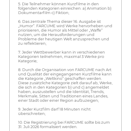
5. Die Teilnehmer können Kurzfilme in den
folgenden Kategorien einreichen: a) Animation b)
Dokumentarfilm c) Fiktion;
6. Das zentrale Thema dieser 16. Ausgabe ist
„Humor“. FARCUME wird Werke hervorheben und
priorisieren, die Humor als Mittel oder „Waffe“
nutzen, um die Herausforderungen und
Probleme der heutigen Welt anzusprechen und
zu reflektieren;
7. Jeder Wettbewerber kann in verschiedenen
Kategorien teilnehmen, maximal 3 Werke pro
Kategorie;
8. Durch die Organisation von FARCUME nach Art
und Qualität der eingegangenen Kurzfilme kann
die Kategorie „Weltkino“ geschaffen werden.
Diese zusätzliche Kategorie zielt darauf ab, Werke,
die sich in den Kategorien b) und c) angemeldet
haben, auszustellen und die Identität, Trends,
Merkmale, Sitten und Traditionen eines Landes,
einer Stadt oder einer Region aufzuzeigen;
9. Jeder Kurzfilm darf 18 Minuten nicht
überschreiten;
10. Die Registrierung bei FARCUME sollte bis zum
31. Juli 2026 formalisiert werden.