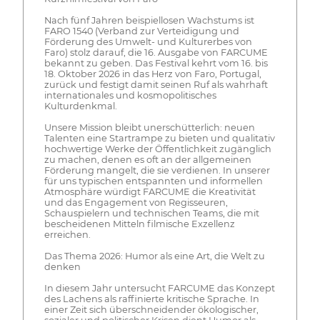
Nach fünf Jahren beispiellosen Wachstums ist
FARO 1540 (Verband zur Verteidigung und
Förderung des Umwelt- und Kulturerbes von
Faro) stolz darauf, die 16. Ausgabe von FARCUME
bekannt zu geben. Das Festival kehrt vom 16. bis
18. Oktober 2026 in das Herz von Faro, Portugal,
zurück und festigt damit seinen Ruf als wahrhaft
internationales und kosmopolitisches
Kulturdenkmal.
Unsere Mission bleibt unerschütterlich: neuen
Talenten eine Startrampe zu bieten und qualitativ
hochwertige Werke der Öffentlichkeit zugänglich
zu machen, denen es oft an der allgemeinen
Förderung mangelt, die sie verdienen. In unserer
für uns typischen entspannten und informellen
Atmosphäre würdigt FARCUME die Kreativität
und das Engagement von Regisseuren,
Schauspielern und technischen Teams, die mit
bescheidenen Mitteln filmische Exzellenz
erreichen.
Das Thema 2026: Humor als eine Art, die Welt zu
denken
In diesem Jahr untersucht FARCUME das Konzept
des Lachens als raffinierte kritische Sprache. In
einer Zeit sich überschneidender ökologischer,