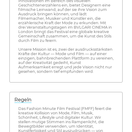
Innovationen im Bereich des visuellen
Geschichtenerzählens ein, bietet Designern eine
filmische Leinwand, auf der sie ihre Vision zum
Ausdruck bringen können, und lädt
Filmemacher, Musiker und Künstler ein, die
erzählerische Kraft der Mode zu erkunden. Mit
drei Veranstaltungstagen im BVLGARI CINEMA in
London bringt das Festival eine globale kreative
Gemeinschaft zusammen, um die Kunst des Stils
durch Film zu feiern.
Unsere Mission ist es, zwei der ausdrucksstärksten
Kräfte der Kultur — Mode und Film — auf einer
einzigen, bahnbrechenden Plattform zu vereinen,
auf der Kreativität gedeiht, Kunst
Aufmerksamkeit erregt und jede Vision nicht nur
gesehen, sondern tief empfunden wird.
Regeln
Das Fashion Minute Film Festival (FMFF) feiert die
kreative Kollision von Mode, Film, Musik,
Schönheit, Lifestyle und digitaler Kultur. Wir
stellen mutige Stimmen ins Rampenlicht, die
Bewegtbilder verwenden, um Identität,
Kunstfertigkeit und Stil auszudrücken — von