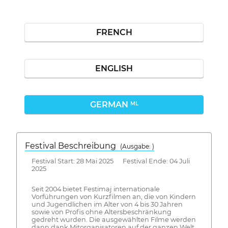
FRENCH
ENGLISH
GERMAN
ML
Festival Beschreibung
(Ausgabe: )
Festival Start: 28 Mai 2025 Festival Ende: 04 Juli
2025
Seit 2004 bietet Festimaj internationale
Vorführungen von Kurzfilmen an, die von Kindern
und Jugendlichen im Alter von 4 bis 30 Jahren
sowie von Profis ohne Altersbeschränkung
gedreht wurden. Die ausgewählten Filme werden
dann dank Mitorganisatoren auf der ganzen Welt