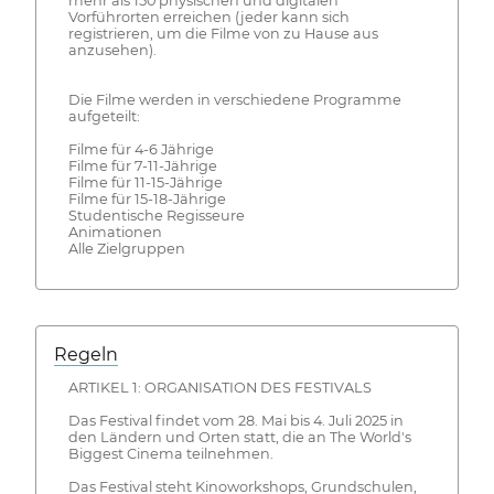
mehr als 150 physischen und digitalen
Vorführorten erreichen (jeder kann sich
registrieren, um die Filme von zu Hause aus
anzusehen).
Die Filme werden in verschiedene Programme
aufgeteilt:
Filme für 4-6 Jährige
Filme für 7-11-Jährige
Filme für 11-15-Jährige
Filme für 15-18-Jährige
Studentische Regisseure
Animationen
Alle Zielgruppen
Regeln
ARTIKEL 1: ORGANISATION DES FESTIVALS
Das Festival findet vom 28. Mai bis 4. Juli 2025 in
den Ländern und Orten statt, die an The World's
Biggest Cinema teilnehmen.
Das Festival steht Kinoworkshops, Grundschulen,