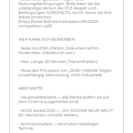
Nutzungsbedingungen. Bitte lesen Sie die
vollständige Version der FCZ-Regeln und -
Bedingungen SORGFÄLTIG durch, bevor Sie Ihre
Arbeit einreichen
[https://www.festivalcinemazero.it/fcz2025-
competition-call/]
WER KANN SICH BEWERBEN
- Jeder Kurzfilm (Fiktion, Dokumentarfilm,
Musikvideo, Videokunst usw.).
- Max. Länge: 20 Minuten (Titel enthalten).
- Muss den Prinzipien von „ZERO CINEMA“ folgen
(unabhängig, kleinräumig, nicht industriell).
ABSCHNITTE
- Hauptwettbewerb — alle Werke (sofern sie auf
Zero Cinema ausgerichtet sind).
- MUSE Award 2025 — „OH, SCHÖNE NEUE WELT!“
(KI, Menschen, virtuelle Welten).
- AnimazioneZero — Animation beliebiger
Technik.