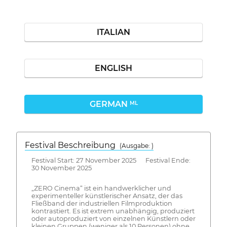
ITALIAN
ENGLISH
GERMAN
ML
Festival Beschreibung
(Ausgabe: )
Festival Start: 27 November 2025 Festival Ende:
30 November 2025
„ZERO Cinema“ ist ein handwerklicher und
experimenteller künstlerischer Ansatz, der das
Fließband der industriellen Filmproduktion
kontrastiert. Es ist extrem unabhängig, produziert
oder autoproduziert von einzelnen Künstlern oder
kleinen Gruppen (weniger als 10 Personen) ohne