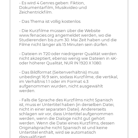
- Es wird 4 Genres geben: Fiktion,
Dokumentarfilm, Musikvideo und
Zeichentrickfilm.
- Das Thema ist völlig kostenlos.
- Die Kurzfilme müssen über die Website
www.fenacies.org angemeldet werden, wo die
Studierenden bis zum 30. Mai Zeit haben und die
Filme nicht länger als 15 Minuten sein dürfen.
- Dateien in 720 oder niedrigerer Qualität werden
nicht akzeptiert, ebenso wenig wie Dateien in 4K-
oder höherer Qualität, NUR IN 1920 X 1080.
- Das Bildformat (Seitenverhältnis) muss
unbedingt 16:9 sein, sodass Kurzfilme, die vertikal,
im Verhältnis 1:1 oder im Format 4:3
aufgenommen wurden, nicht ausgewählt
werden.
- Falls die Sprache des Kurzfilms nicht Spanisch
ist, muss er Untertitel haben (in derselben Datei,
nicht in einer separaten Datei). Andererseits
schlagen wir vor, dass Untertitel aufgenommen
werden, wenn die Dialoge nicht gut gehört
werden. Wenn die Datei eines Kurzfilms, dessen
Originalsprache nicht Spanisch ist und keine
Untertitel enthält, wird sie automatisch
disqualifiziert.