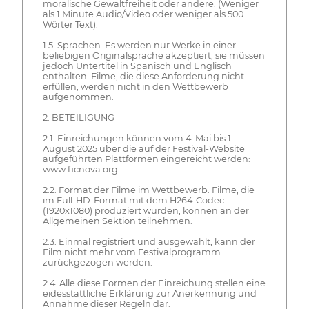
moralische Gewaltfreiheit oder andere. (Weniger
als 1 Minute Audio/Video oder weniger als 500
Wörter Text).
1.5. Sprachen. Es werden nur Werke in einer
beliebigen Originalsprache akzeptiert, sie müssen
jedoch Untertitel in Spanisch und Englisch
enthalten. Filme, die diese Anforderung nicht
erfüllen, werden nicht in den Wettbewerb
aufgenommen.
2. BETEILIGUNG
2.1. Einreichungen können vom 4. Mai bis 1.
August 2025 über die auf der Festival-Website
aufgeführten Plattformen eingereicht werden:
www.ficnova.org
2.2. Format der Filme im Wettbewerb. Filme, die
im Full-HD-Format mit dem H264-Codec
(1920x1080) produziert wurden, können an der
Allgemeinen Sektion teilnehmen.
2.3. Einmal registriert und ausgewählt, kann der
Film nicht mehr vom Festivalprogramm
zurückgezogen werden.
2.4. Alle diese Formen der Einreichung stellen eine
eidesstattliche Erklärung zur Anerkennung und
Annahme dieser Regeln dar.