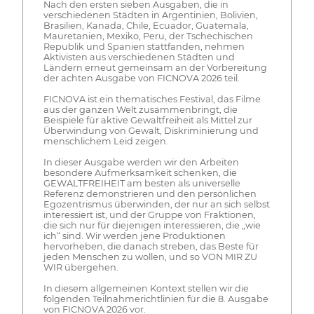
Nach den ersten sieben Ausgaben, die in
verschiedenen Städten in Argentinien, Bolivien,
Brasilien, Kanada, Chile, Ecuador, Guatemala,
Mauretanien, Mexiko, Peru, der Tschechischen
Republik und Spanien stattfanden, nehmen
Aktivisten aus verschiedenen Städten und
Ländern erneut gemeinsam an der Vorbereitung
der achten Ausgabe von FICNOVA 2026 teil.
FICNOVA ist ein thematisches Festival, das Filme
aus der ganzen Welt zusammenbringt, die
Beispiele für aktive Gewaltfreiheit als Mittel zur
Überwindung von Gewalt, Diskriminierung und
menschlichem Leid zeigen.
In dieser Ausgabe werden wir den Arbeiten
besondere Aufmerksamkeit schenken, die
GEWALTFREIHEIT am besten als universelle
Referenz demonstrieren und den persönlichen
Egozentrismus überwinden, der nur an sich selbst
interessiert ist, und der Gruppe von Fraktionen,
die sich nur für diejenigen interessieren, die „wie
ich“ sind. Wir werden jene Produktionen
hervorheben, die danach streben, das Beste für
jeden Menschen zu wollen, und so VON MIR ZU
WIR übergehen.
In diesem allgemeinen Kontext stellen wir die
folgenden Teilnahmerichtlinien für die 8. Ausgabe
von FICNOVA 2026 vor.