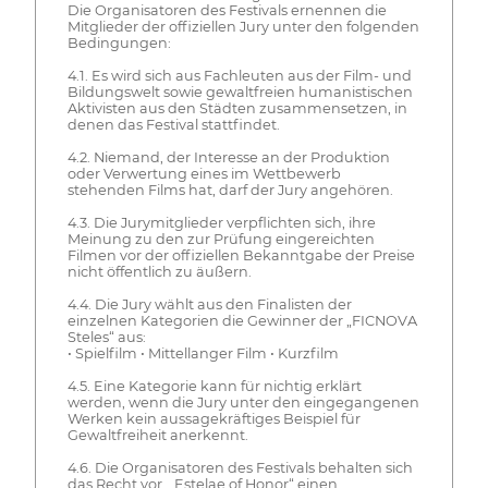
Die Organisatoren des Festivals ernennen die
Mitglieder der offiziellen Jury unter den folgenden
Bedingungen:
4.1. Es wird sich aus Fachleuten aus der Film- und
Bildungswelt sowie gewaltfreien humanistischen
Aktivisten aus den Städten zusammensetzen, in
denen das Festival stattfindet.
4.2. Niemand, der Interesse an der Produktion
oder Verwertung eines im Wettbewerb
stehenden Films hat, darf der Jury angehören.
4.3. Die Jurymitglieder verpflichten sich, ihre
Meinung zu den zur Prüfung eingereichten
Filmen vor der offiziellen Bekanntgabe der Preise
nicht öffentlich zu äußern.
4.4. Die Jury wählt aus den Finalisten der
einzelnen Kategorien die Gewinner der „FICNOVA
Steles“ aus:
• Spielfilm • Mittellanger Film • Kurzfilm
4.5. Eine Kategorie kann für nichtig erklärt
werden, wenn die Jury unter den eingegangenen
Werken kein aussagekräftiges Beispiel für
Gewaltfreiheit anerkennt.
4.6. Die Organisatoren des Festivals behalten sich
das Recht vor, „Estelae of Honor“ einen