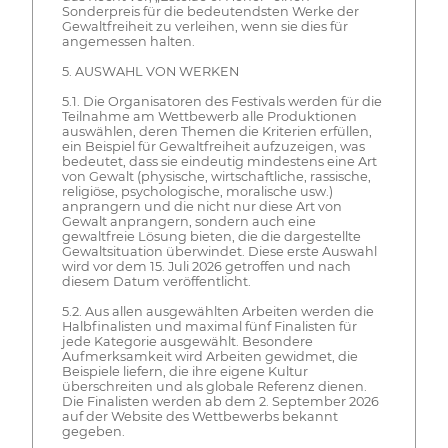
Sonderpreis für die bedeutendsten Werke der
Gewaltfreiheit zu verleihen, wenn sie dies für
angemessen halten.
5. AUSWAHL VON WERKEN
5.1. Die Organisatoren des Festivals werden für die
Teilnahme am Wettbewerb alle Produktionen
auswählen, deren Themen die Kriterien erfüllen,
ein Beispiel für Gewaltfreiheit aufzuzeigen, was
bedeutet, dass sie eindeutig mindestens eine Art
von Gewalt (physische, wirtschaftliche, rassische,
religiöse, psychologische, moralische usw.)
anprangern und die nicht nur diese Art von
Gewalt anprangern, sondern auch eine
gewaltfreie Lösung bieten, die die dargestellte
Gewaltsituation überwindet. Diese erste Auswahl
wird vor dem 15. Juli 2026 getroffen und nach
diesem Datum veröffentlicht.
5.2. Aus allen ausgewählten Arbeiten werden die
Halbfinalisten und maximal fünf Finalisten für
jede Kategorie ausgewählt. Besondere
Aufmerksamkeit wird Arbeiten gewidmet, die
Beispiele liefern, die ihre eigene Kultur
überschreiten und als globale Referenz dienen.
Die Finalisten werden ab dem 2. September 2026
auf der Website des Wettbewerbs bekannt
gegeben.