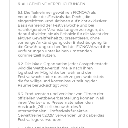
6. ALLGEMEINE VERPFLICHTUNGEN
6.1. Die Teilnehmer gewähren FICNOVA als
Veranstalter des Festivals das Recht, die
eingereichten Produktionen auf nicht exklusiver
Basis während der Festivalwoche und bei
nachfolgenden Veranstaltungen zu zeigen, die
darauf abzielen, sie als Beispiele für die Macht der
aktiven Gewaltfreiheit zu präsentieren, ohne
vorherige Ankündigung oder Entschädigung für
die Gewährung solcher Rechte. FICNOVA wird ihre
Vorführungen unter keinen Umständen
kommerziell nutzen.
6.2. Die lokale Organisation jeder Gastgeberstadt
wird die Wettbewerbsfilme je nach ihren
logistischen Möglichkeiten während der
Festivalwoche oder danach zeigen, wobei stets
die freiwillige und kostenlose Zuteilung der
Räume berücksichtigt wird.
6.3. Produzenten und Verleiher von Filmen der
offiziellen Wettbewerbsabteilung können in all
ihren Werbe- und Pressematerialien den
Ausdruck „Offizielle Auswahl des 8.
Internationalen Filmfestivals für aktive
Gewaltfreiheit 2026" verwenden und dabei das
Festivallogo verwenden.