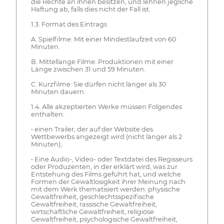
die Rechte an ihnen besitzen, und lehnen jegliche
Haftung ab, falls dies nicht der Fall ist.
1.3. Format des Eintrags
A. Spielfilme: Mit einer Mindestlaufzeit von 60
Minuten.
B. Mittellange Filme: Produktionen mit einer
Länge zwischen 31 und 59 Minuten.
C. Kurzfilme: Sie dürfen nicht länger als 30
Minuten dauern.
1.4. Alle akzeptierten Werke müssen Folgendes
enthalten:
• einen Trailer, der auf der Website des
Wettbewerbs angezeigt wird (nicht länger als 2
Minuten);
• Eine Audio-, Video- oder Textdatei des Regisseurs
oder Produzenten, in der erklärt wird, was zur
Entstehung des Films geführt hat, und welche
Formen der Gewaltlosigkeit ihrer Meinung nach
mit dem Werk thematisiert werden: physische
Gewaltfreiheit, geschlechtsspezifische
Gewaltfreiheit, rassische Gewaltfreiheit,
wirtschaftliche Gewaltfreiheit, religiöse
Gewaltfreiheit, psychologische Gewaltfreiheit,