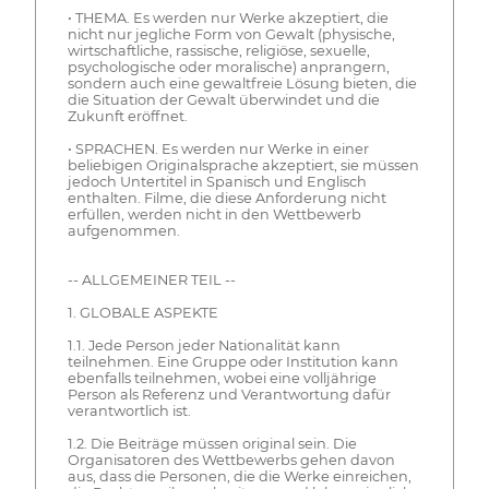
• THEMA. Es werden nur Werke akzeptiert, die
nicht nur jegliche Form von Gewalt (physische,
wirtschaftliche, rassische, religiöse, sexuelle,
psychologische oder moralische) anprangern,
sondern auch eine gewaltfreie Lösung bieten, die
die Situation der Gewalt überwindet und die
Zukunft eröffnet.
• SPRACHEN. Es werden nur Werke in einer
beliebigen Originalsprache akzeptiert, sie müssen
jedoch Untertitel in Spanisch und Englisch
enthalten. Filme, die diese Anforderung nicht
erfüllen, werden nicht in den Wettbewerb
aufgenommen.
-- ALLGEMEINER TEIL --
1. GLOBALE ASPEKTE
1.1. Jede Person jeder Nationalität kann
teilnehmen. Eine Gruppe oder Institution kann
ebenfalls teilnehmen, wobei eine volljährige
Person als Referenz und Verantwortung dafür
verantwortlich ist.
1.2. Die Beiträge müssen original sein. Die
Organisatoren des Wettbewerbs gehen davon
aus, dass die Personen, die die Werke einreichen,