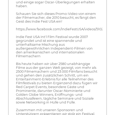
und einige sogar Oscar-Überlegungen erhalten
haben.
Schauen Sie sich dieses Promo-Video von einem
der Filmemacher, die 2010 besucht, es fängt den
Geist des Indie Fest USA ein!
https://www.facebook.com/IndieFestUSA/videos/510289675
Indie Fest USA Int'l Film Festival wurde 2007
gegründet und ist eine spannende und
unterhaltsame Mischung aus
außergewöhnlichen Independent-Filmen von
den amerikanischen und internationalen
Filmemachern
Bis heute haben wir über 2580 unabhängige
Filme aus der ganzen Welt gezeigt, von mehr als
2500 Filmemachern und 23.000 Filmfans besucht
und gehen den zusätzlichen Schritt, um ein
Entertainment-Erlebnis für alle Teilnehmer des
Filmfestivals zu bieten Ergänzend dazu fügen wir
Red Carpet Events, besondere Gäste und
Prominente, darunter Oscar-Nominierte und
Golden Globe Winners, Eröffnungs- und
Abschlussfeiern, tägliche Seminare und Soziale
sowie Networking in Hülle und Fülle.
Zusammen mit unseren Sponsoren und
Unterstützern präsentieren wir stolz ein Festival,