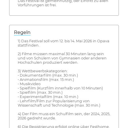
Das Festival ist gemeinnützig, der Eintritt zu allen
Vorführungen ist frei.
Regeln
1) Das Festival soll vom 12. bis 14. Mai 2026 in Opava
stattfinden.
2) Filme müssen maximal 30 Minuten lang sein
und von Schülern von Gymnasien oder anderen
Hochschulen produziert werden.
3) Wettbewerbskategorien:
• Dokumentarfilm (max. 30 min.)
• Animationsfilm (max. 15 min.)
• Musikvideo
• Spielfilm (Kurzfilm innerhalb von 10 Minuten)
• Spielfilm (max. 30 min.)
• Experimentalfilm (max. 10 min.)
• Lehrfilm/Film zur Popularisierung von
Wissenschaft und Technologie (max. 30 min.)
4) Der Film muss ein Schulfilm sein, der 2024, 2025,
2026 gedreht wurde.
6) Die Registrierung erfolgt online über Festhome.