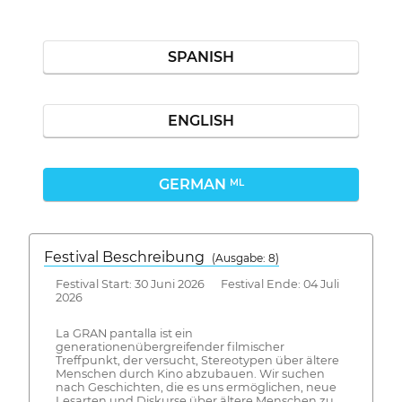
SPANISH
ENGLISH
GERMAN
ML
Festival Beschreibung
(Ausgabe: 8)
Festival Start: 30 Juni 2026 Festival Ende: 04 Juli
2026
La GRAN pantalla ist ein
generationenübergreifender filmischer
Treffpunkt, der versucht, Stereotypen über ältere
Menschen durch Kino abzubauen. Wir suchen
nach Geschichten, die es uns ermöglichen, neue
Lesarten und Diskurse über ältere Menschen zu