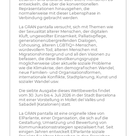
entwickeln, die über die konventionellen
Repräsentationen hinausgehen, die
normalerweise mit dieser Lebensphase in
Verbindung gebracht werden.
La GRAN pantalla versucht, sich mit Themen wie
der Sexualität älterer Menschen, der digitalen
Kluft, ungewollter Einsamkeit, Palliativpflege,
generationenübergreifenden Dialogen,
Cohousing, älteren LGBTIQ+-Menschen,
würdevollem Tod, älteren Menschen mit
Migrationshintergrund und all den Visionen zu
befassen, die diese Bevölkerungsgruppe
möglicherweise über aktuelle soziale Probleme
wie die Klimakrise, den demografischen Wandel,
neue Familien- und Organisationsformen,
internationale Konflikte, Stadtplanung, Kunst und
sozialer Wandel usw.
Die siebte Ausgabe dieses Wettbewerbs findet
vom 30. Juni bis 4. Juli 2026 in der Stadt Barcelona
mit einer Vorstellung in Mollet del Vallès und
Sabadell (Katalonien) statt.
La GRAN pantalla ist eine originelle Idee von
ElParlante, einer Organisation, die sich auf die
Gestaltung, Umsetzung und Bewertung von
Kommunikationsstrategien spezialisiert hat. Seit
einigen Jahren entwickelt ElParlante soziale