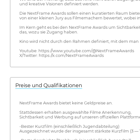
und kreative Visionen definiert werden.
Die NextFrame Awards sollen einen kuratierten Raum biet
von einer kleinen Jury aus Filmemachern bewertet, wobei i
Im Kern geht es bei den NextFrame Awards um Sichtbarkeit
das, wozu sie Zugang haben.
Kino wird nicht durch den Rahmen definiert, mit dem man a
Youtube: https://www.youtube.com/@NextFrameAwards
X/Twitter: https://x.com/NextFrameAwards
Preise und Qualifikationen
NextFrame Awards bietet keine Geldpreise an.
Stattdessen erhalten ausgewählte Filme Anerkennung,
Sichtbarkeit und Werbung auf unseren offiziellen Plattfor
-Bester Kurzfilm (einschließlich Jugendabteilung)
Ausgezeichnet wurde der insgesamt stärkste Kurzfilm (3 — 1