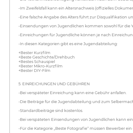
-Im Zweifelsfall kann ein Altersnachweis (offizielles Dokum
-Eine falsche Angabe des Alters führt zur Disqualifikatio
-Einsendungen von Jugendlichen kommen sowohl für die You
-Einreichungen für Jugendliche können je nach Einreichung
-In diesen Kategorien gibt es eine Jugendabteilung:
+Bester Kurzfilm
+Beste Geschichte/Drehbuch
+Bestes Schauspiel
+Bester Mikro-Kurzfilm
+Bester DIY-Film
5. EINREICHUNGEN UND GEBÜHREN
-Bei verspäteter Einreichung kann eine Gebühr anfallen.
-Die Beiträge für die Jugendabteilung und zum Selbermach
-Standardbeiträge sind kostenlos.
-Bei verspäteten Einsendungen von Jugendlichen kann ein 
-Für die Kategorie „Beste Fotografie“ müssen Bewerber ein