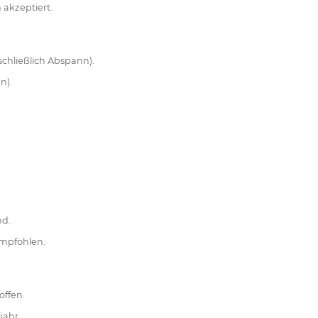
akzeptiert.
chließlich Abspann).
n).
nd.
empfohlen.
offen.
jahr.