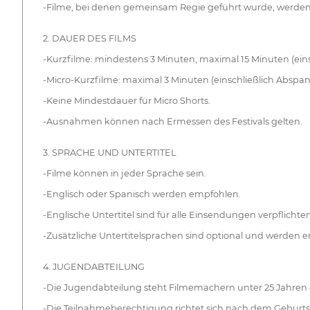
-Filme, bei denen gemeinsam Regie geführt wurde, werden 
2. DAUER DES FILMS
-Kurzfilme: mindestens 3 Minuten, maximal 15 Minuten (eins
-Micro-Kurzfilme: maximal 3 Minuten (einschließlich Abspan
-Keine Mindestdauer für Micro Shorts.
-Ausnahmen können nach Ermessen des Festivals gelten.
3. SPRACHE UND UNTERTITEL
-Filme können in jeder Sprache sein.
-Englisch oder Spanisch werden empfohlen.
-Englische Untertitel sind für alle Einsendungen verpflichte
-Zusätzliche Untertitelsprachen sind optional und werden 
4. JUGENDABTEILUNG
-Die Jugendabteilung steht Filmemachern unter 25 Jahren 
-Die Teilnahmeberechtigung richtet sich nach dem Geburts