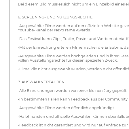
Bei diesem Bild muss es sich nicht um ein Einzelbild eines 
6. SCREENING- UND NUTZUNGSRECHTE
-Ausgewählte Filme werden auf der offiziellen Website geze
YouTube-Kanal der NextFrame Awards.
-Das Festival kann Clips, Trailer, Poster und Werbemateria
-Mit der Einreichung erteilen Filmemacher die Erlaubnis, da
-Ausgewählte Filme werden hochgeladen und in ihrer Gesam
vollen Ausstellungsrechte für diesen speziellen Zweck.
-Filme, die nicht ausgewählt wurden, werden nicht öffentlic
7. AUSWAHLVERFAHREN
-Alle Einreichungen werden von einer kleinen Jury geprüft.
-In bestimmten Fällen kann Feedback aus der Community b
-Ausgewählte Filme werden öffentlich angekündigt.
-Halbfinalisten und offizielle Auswahlen können ebenfall
-Feedback ist nicht garantiert und wird nur auf Anfrage zur 