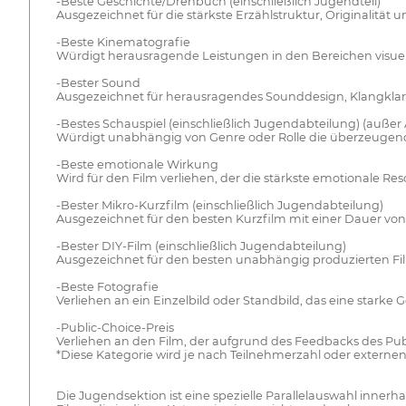
-Beste Geschichte/Drehbuch (einschließlich Jugendteil)
Ausgezeichnet für die stärkste Erzählstruktur, Originalität 
-Beste Kinematografie
Würdigt herausragende Leistungen in den Bereichen visu
-Bester Sound
Ausgezeichnet für herausragendes Sounddesign, Klangklarh
-Bestes Schauspiel (einschließlich Jugendabteilung) (außer
Würdigt unabhängig von Genre oder Rolle die überzeugend
-Beste emotionale Wirkung
Wird für den Film verliehen, der die stärkste emotionale Re
-Bester Mikro-Kurzfilm (einschließlich Jugendabteilung)
Ausgezeichnet für den besten Kurzfilm mit einer Dauer von
-Bester DIY-Film (einschließlich Jugendabteilung)
Ausgezeichnet für den besten unabhängig produzierten F
-Beste Fotografie
Verliehen an ein Einzelbild oder Standbild, das eine starke 
-Public-Choice-Preis
Verliehen an den Film, der aufgrund des Feedbacks des P
*Diese Kategorie wird je nach Teilnehmerzahl oder extern
Die Jugendsektion ist eine spezielle Parallelauswahl innerha