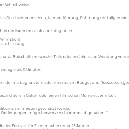
und Schreibweise.
elles Geschichtenerzählen, Kameraführung, Rahmung und allgemeine
eit und/oder musikalische Integration.
 Animation)
ste Leistung.
sonanz, Botschaft, moralische Tiefe oder erzählerische Wendung vermit
 weniger als 3 Minuten.
ilm, der mit begrenztem oder minimalem Budget und Ressourcen ge
Geschichte, ein Gefühl oder einen filmischen Moment vermittelt.
ublikums am meisten geschätzt wurde.
en Bedingungen möglicherweise nicht immer abgehalten. *
lb des Festivals für Filmemacher unter 25 Jahren.