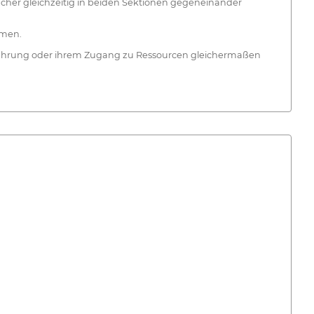
acher gleichzeitig in beiden Sektionen gegeneinander
hmen.
Erfahrung oder ihrem Zugang zu Ressourcen gleichermaßen