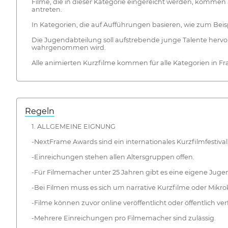
Filme, die in dieser Kategorie eingereicht werden, kommen
antreten.
In Kategorien, die auf Aufführungen basieren, wie zum Beis
Die Jugendabteilung soll aufstrebende junge Talente herv
wahrgenommen wird.
Alle animierten Kurzfilme kommen für alle Kategorien in Fr
Regeln
1. ALLGEMEINE EIGNUNG
-NextFrame Awards sind ein internationales Kurzfilmfestiva
-Einreichungen stehen allen Altersgruppen offen.
-Für Filmemacher unter 25 Jahren gibt es eine eigene Juge
-Bei Filmen muss es sich um narrative Kurzfilme oder Mikr
-Filme können zuvor online veröffentlicht oder öffentlich ver
-Mehrere Einreichungen pro Filmemacher sind zulässig.