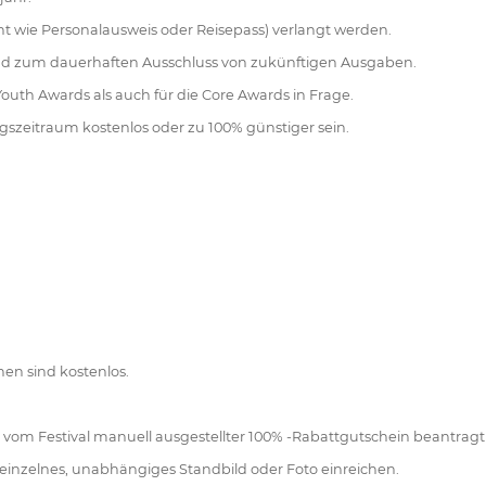
ent wie Personalausweis oder Reisepass) verlangt werden.
n und zum dauerhaften Ausschluss von zukünftigen Ausgaben.
th Awards als auch für die Core Awards in Frage.
szeitraum kostenlos oder zu 100% günstiger sein.
en sind kostenlos.
vom Festival manuell ausgestellter 100% -Rabattgutschein beantrag
 einzelnes, unabhängiges Standbild oder Foto einreichen.