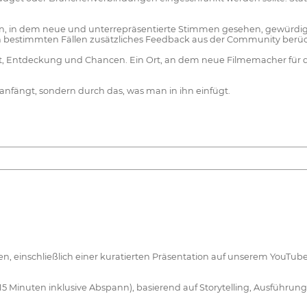
en, in dem neue und unterrepräsentierte Stimmen gesehen, gewürdi
n bestimmten Fällen zusätzliches Feedback aus der Community berück
, Entdeckung und Chancen. Ein Ort, an dem neue Filmemacher für da
nfängt, sondern durch das, was man in ihn einfügt.
men, einschließlich einer kuratierten Präsentation auf unserem YouT
5 Minuten inklusive Abspann), basierend auf Storytelling, Ausführun