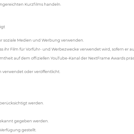
eingereichten Kurzfilms handeln.
igt
l für soziale Medien und Werbung verwenden.
ss ihr Film für Vorführ- und Werbezwecke verwendet wird, sofern er a
theit auf dem offiziellen YouTube-Kanal der NextFrame Awards präs
h verwendet oder veröffentlicht.
erücksichtigt werden.
s bekannt gegeben werden.
Verfügung gestellt.