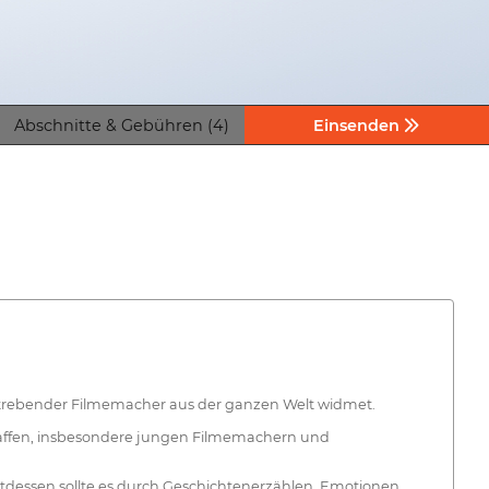
Abschnitte & Gebühren (4)
Einsenden
strebender Filmemacher aus der ganzen Welt widmet.
chaffen, insbesondere jungen Filmemachern und
tdessen sollte es durch Geschichtenerzählen, Emotionen