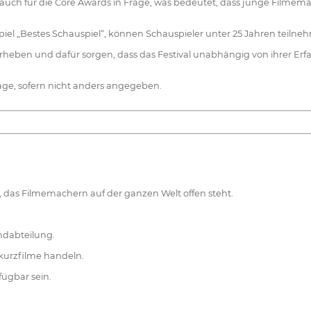
 auch für die Core Awards in Frage, was bedeutet, dass junge Filmem
piel „Bestes Schauspiel“, können Schauspieler unter 25 Jahren teilne
orheben und dafür sorgen, dass das Festival unabhängig von ihrer 
age, sofern nicht anders angegeben.
l, das Filmemachern auf der ganzen Welt offen steht.
ndabteilung.
okurzfilme handeln.
fügbar sein.