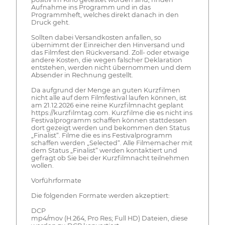
Aufnahme ins Programm und in das
Programmheft, welches direkt danach in den
Druck geht.
Sollten dabei Versandkosten anfallen, so
übernimmt der Einreicher den Hinversand und
das Filmfest den Rückversand. Zoll- oder etwaige
andere Kosten, die wegen falscher Deklaration
entstehen, werden nicht übernommen und dem
Absender in Rechnung gestellt.
Da aufgrund der Menge an guten Kurzfilmen
nicht alle auf dem Filmfestival laufen können, ist
am 21.12.2026 eine reine Kurzfilmnacht geplant
https://kurzfilmtag.com. Kurzfilme die es nicht ins
Festivalprogramm schaffen können stattdessen
dort gezeigt werden und bekommen den Status
„Finalist“. Filme die es ins Festivalprogramm
schaffen werden „Selected“. Alle Filmemacher mit
dem Status „Finalist“ werden kontaktiert und
gefragt ob Sie bei der Kurzfilmnacht teilnehmen
wollen.
Vorführformate
Die folgenden Formate werden akzeptiert:
DCP
mp4/mov (H.264, Pro Res; Full HD) Dateien, diese