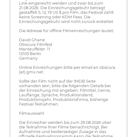
Link eingereicht werden und zwar bis zum
21.08.2026. Die Einreichungsgebühr beträgt
gestaffelt 5, 12, 19 US $ pro Film, das Festival zahlt
keine Screening oder KDM Fees. Die
Einreichungsgebühr wird nicht zurück erstattet.
Die Adresse für offline Filmeinreichungen lautet:
David Ghane
Obscura Filmfest
Manteuffelstr. 11
12103 Berlin
Germany
Online Einreichungen bitte per email an obscura
(at) gmx.net.
Sollte der Film nicht auf der IMDB Seite
vorhanden sein, bitte die folgenden Details bei
der Einreichung mit angeben: Filmtitel, Genre,
Lauflänge, Sprache, Produktionsland,
Produktionsjahr, Produktionsfirma, bisherige
Festival Teilnahmen.
Filmauswahl
Die Einreicher werden bis zum 29.08.2026 über
die Teilnahme ihrer Filme benachrichtigt. Bei
Aufnahme und beiderseitiger Zusage in das
offizielle Festivalprogramm kann die Teilnahme