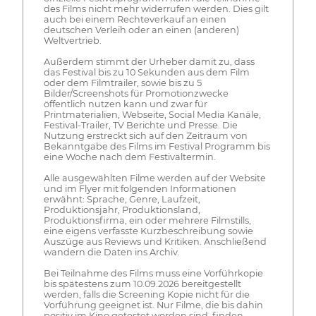
des Films nicht mehr widerrufen werden. Dies gilt
auch bei einem Rechteverkauf an einen
deutschen Verleih oder an einen (anderen)
Weltvertrieb.
Außerdem stimmt der Urheber damit zu, dass
das Festival bis zu 10 Sekunden aus dem Film
oder dem Filmtrailer, sowie bis zu 5
Bilder/Screenshots für Promotionzwecke
öffentlich nutzen kann und zwar für
Printmaterialien, Webseite, Social Media Kanäle,
Festival-Trailer, TV Berichte und Presse. Die
Nutzung erstreckt sich auf den Zeitraum von
Bekanntgabe des Films im Festival Programm bis
eine Woche nach dem Festivaltermin.
Alle ausgewählten Filme werden auf der Website
und im Flyer mit folgenden Informationen
erwähnt: Sprache, Genre, Laufzeit,
Produktionsjahr, Produktionsland,
Produktionsfirma, ein oder mehrere Filmstills,
eine eigens verfasste Kurzbeschreibung sowie
Auszüge aus Reviews und Kritiken. Anschließend
wandern die Daten ins Archiv.
Bei Teilnahme des Films muss eine Vorführkopie
bis spätestens zum 10.09.2026 bereitgestellt
werden, falls die Screening Kopie nicht für die
Vorführung geeignet ist. Nur Filme, die bis dahin
positiv im Kino getestet worden sind, finden