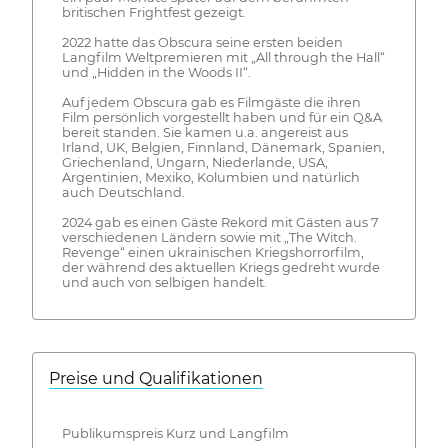
britischen Frightfest gezeigt.
2022 hatte das Obscura seine ersten beiden
Langfilm Weltpremieren mit „All through the Hall“
und „Hidden in the Woods II“.
Auf jedem Obscura gab es Filmgäste die ihren
Film persönlich vorgestellt haben und für ein Q&A
bereit standen. Sie kamen u.a. angereist aus
Irland, UK, Belgien, Finnland, Dänemark, Spanien,
Griechenland, Ungarn, Niederlande, USA,
Argentinien, Mexiko, Kolumbien und natürlich
auch Deutschland.
2024 gab es einen Gäste Rekord mit Gästen aus 7
verschiedenen Ländern sowie mit „The Witch.
Revenge“ einen ukrainischen Kriegshorrorfilm,
der während des aktuellen Kriegs gedreht wurde
und auch von selbigen handelt.
Preise und Qualifikationen
Publikumspreis Kurz und Langfilm