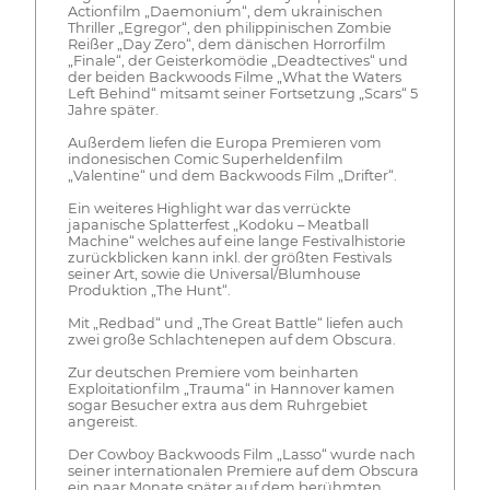
Actionfilm „Daemonium“, dem ukrainischen
Thriller „Egregor“, den philippinischen Zombie
Reißer „Day Zero“, dem dänischen Horrorfilm
„Finale“, der Geisterkomödie „Deadtectives“ und
der beiden Backwoods Filme „What the Waters
Left Behind“ mitsamt seiner Fortsetzung „Scars“ 5
Jahre später.
Außerdem liefen die Europa Premieren vom
indonesischen Comic Superheldenfilm
„Valentine“ und dem Backwoods Film „Drifter“.
Ein weiteres Highlight war das verrückte
japanische Splatterfest „Kodoku – Meatball
Machine“ welches auf eine lange Festivalhistorie
zurückblicken kann inkl. der größten Festivals
seiner Art, sowie die Universal/Blumhouse
Produktion „The Hunt“.
Mit „Redbad“ und „The Great Battle“ liefen auch
zwei große Schlachtenepen auf dem Obscura.
Zur deutschen Premiere vom beinharten
Exploitationfilm „Trauma“ in Hannover kamen
sogar Besucher extra aus dem Ruhrgebiet
angereist.
Der Cowboy Backwoods Film „Lasso“ wurde nach
seiner internationalen Premiere auf dem Obscura
ein paar Monate später auf dem berühmten