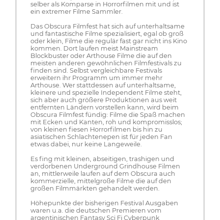
selber als Komparse in Horrorfilmen mit und ist
ein extremer Filme Sammler.
Das Obscura Filmfest hat sich auf unterhaltsame
und fantastische Filme spezialisiert, egal ob groß
oder klein, Filme die regulär fast gar nicht ins Kino
kommen. Dort laufen meist Mainstream
Blockbuster oder Arthouse Filme die auf den
meisten anderen gewöhnlichen Filmfestivals zu
finden sind. Selbst vergleichbare Festivals
erweitern ihr Programm um immer mehr
Arthouse. Wer stattdessen auf unterhaltsame,
kleinere und spezielle Independent Filme steht,
sich aber auch größere Produktionen aus weit
entfernten Ländern vorstellen kann, wird beim
Obscura Filmfest fündig: Filme die Spaß machen
mit Ecken und Kanten, roh und kompromisslos;
von kleinen fiesen Horrorfilmen bis hin zu
asiatischen Schlachtenepen ist für jeden Fan
etwas dabei, nur keine Langeweile.
Es fing mit kleinen, abseitigen, trashigen und
verdorbenen Underground Grindhouse Filmen
an, mittlerweile laufen auf dem Obscura auch
kommerzielle, mittelgroße Filme die auf den
großen Filmmärkten gehandelt werden.
Höhepunkte der bisherigen Festival Ausgaben
waren u.a. die deutschen Premieren vom
argentinischen Fantasy Sci Fi Cyberpunk