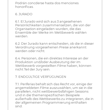
Podrán concderse hasta dos menciones
honoríficas.
6. JURADO
6.1. El Jurado wird sich aus 3 angesehenen
Persönlichkeiten zusammensetzen, die von der
Organisation eingeladen wurden, die das
Ensemble der Werke im Wettbewerb wählen
werden.
6.2. Der Jurado kann entscheiden, ob die in dieser
Verordnung vorgesehenen Preise anerkannt
werden oder nicht.
6.4. Personen, die ein direktes Interesse an der
Produktion und/oder Ausbeutung der im
Wettbewerb vorgestellten Filme haben, können
nicht Teil der Jury sein.
7. ENDGÜLTIGE VERFÜGUNGEN
7.1. Periferias behält sich das Recht vor, einige der
angemeldeten Filme auszuwählen, um sie in die
parallelen, nicht wettbewerbsfähigen Sessions
und in die themenspezifischen Beispiele
außerhalb des Wettbewerbs zu integrieren, die in
der allgemeinen Programmierung enthalten
sind.