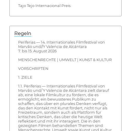
Tajo Tejo Internacional Preis.
Regeln
Periferias — 14. Internationales Filmfestival von
Marvão und//Y Valencia de Alcántara
7. bis 15. August 2026
MENSCHENRECHTE | UMWELT | KUNST & KULTUR
VORSCHRIFTEN
1. ZIELE
1.1. Periferias — Internationales Filmfestival von
Marvão und/ Y Valencia de Alcántara zielt darauf
ab, eine lokale Filmkultur zu fördern, die es
ermöglicht, ein bewussteres Publikum zu
schaffen, das über ein plurales Denken verfügt,
das den Kontakt mit Kunst fördert, nicht nur als
Freizeitraum, sondern auch als Plattform für
kritisches Denken, das über die heutige Welt
reflektiert und mit ihr interagiert. Die in den
gezeigten Filmen behandelten Themen sind:
Menschenrechte, Umwelt sowie Kunst und Kultur.