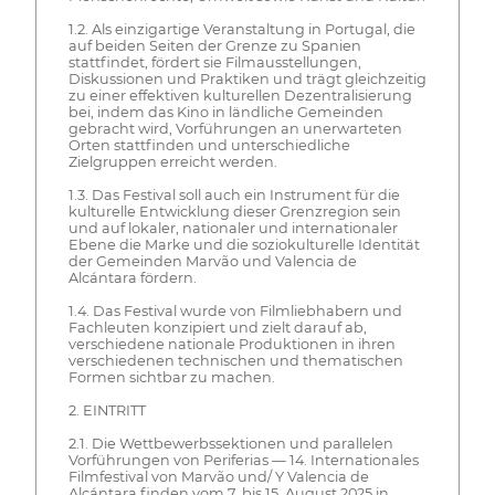
1.2. Als einzigartige Veranstaltung in Portugal, die
auf beiden Seiten der Grenze zu Spanien
stattfindet, fördert sie Filmausstellungen,
Diskussionen und Praktiken und trägt gleichzeitig
zu einer effektiven kulturellen Dezentralisierung
bei, indem das Kino in ländliche Gemeinden
gebracht wird, Vorführungen an unerwarteten
Orten stattfinden und unterschiedliche
Zielgruppen erreicht werden.
1.3. Das Festival soll auch ein Instrument für die
kulturelle Entwicklung dieser Grenzregion sein
und auf lokaler, nationaler und internationaler
Ebene die Marke und die soziokulturelle Identität
der Gemeinden Marvão und Valencia de
Alcántara fördern.
1.4. Das Festival wurde von Filmliebhabern und
Fachleuten konzipiert und zielt darauf ab,
verschiedene nationale Produktionen in ihren
verschiedenen technischen und thematischen
Formen sichtbar zu machen.
2. EINTRITT
2.1. Die Wettbewerbssektionen und parallelen
Vorführungen von Periferias — 14. Internationales
Filmfestival von Marvão und/ Y Valencia de
Alcántara finden vom 7. bis 15. August 2025 in