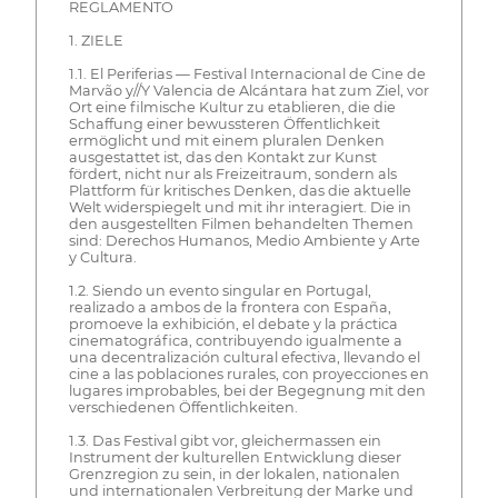
REGLAMENTO
1. ZIELE
1.1. El Periferias — Festival Internacional de Cine de
Marvão y//Y Valencia de Alcántara hat zum Ziel, vor
Ort eine filmische Kultur zu etablieren, die die
Schaffung einer bewussteren Öffentlichkeit
ermöglicht und mit einem pluralen Denken
ausgestattet ist, das den Kontakt zur Kunst
fördert, nicht nur als Freizeitraum, sondern als
Plattform für kritisches Denken, das die aktuelle
Welt widerspiegelt und mit ihr interagiert. Die in
den ausgestellten Filmen behandelten Themen
sind: Derechos Humanos, Medio Ambiente y Arte
y Cultura.
1.2. Siendo un evento singular en Portugal,
realizado a ambos de la frontera con España,
promoeve la exhibición, el debate y la práctica
cinematográfica, contribuyendo igualmente a
una decentralización cultural efectiva, llevando el
cine a las poblaciones rurales, con proyecciones en
lugares improbables, bei der Begegnung mit den
verschiedenen Öffentlichkeiten.
1.3. Das Festival gibt vor, gleichermassen ein
Instrument der kulturellen Entwicklung dieser
Grenzregion zu sein, in der lokalen, nationalen
und internationalen Verbreitung der Marke und