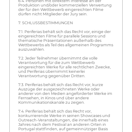
6.4. Personen mit direktem Interesse an der
Produktion und/oder kommerziellen Verwertung
der für den Wettbewerb eingereichten Filme
dürfen nicht Mitglieder der Jury sein.
7. SCHLUSSBESTIMMUNGEN
7.1. Periferias behält sich das Recht vor, einige der
eingereichten Filme für parallele Sessions und
thematische Präsentationen außerhalb des
Wettbewerbs als Teil des allgemeinen Programms
auszuwählen.
7.2. Jeder Teilnehmer übernimmt die volle
Verantwortung für die zum Wettbewerb
eingereichten Werke für alle rechtlichen Zwecke,
und Periferias übernimmt keinerlei
Verantwortung gegenüber Dritten.
7.3. Periferias behält sich das Recht vor, kurze
Auszüge der ausgezeichneten Werke oder
anderer von den Medien angeforderter Werke im
Fernsehen, in Kinos und über andere
Kommunikationskanäle zu zeigen.
7.4. Periferias behält sich das Recht vor,
konkurrierende Werke in seinen Showcases und
Outreach-Veranstaltungen, die innerhalb eines
Jahres nach dem Festival an anderen Orten in
Portugal stattfinden, auf gemeinnütziger Basis