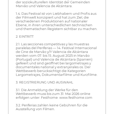
der soziokulturellen Identität der Gemeinden
Marvão und Valencia de Alcántara.
1.4. Das Festival ist von Liebhabern und Profis aus
der Filmwelt konzipiert und hat zum Ziel, die
verschiedenen Produktionen auf nationaler
Ebene, in ihren unterschiedlichen technischen
und thematischen Registern sichtbar zu machen.
2. EINTRITT
2.1. Las secciones competitivas y las muestras
paralelas del Periferias — 14. Festival Internacional
de Cine de Marvão y/Y Valencia de Alcántara
werden vom 07. bis 15. August 2025 in Marvão
(Portugal) und Valencia de Alcántara (Spanien)
gefeiert und sind geöffnet bei largometrajes y
documentales national y extranjerales os. Der
Wettbewerb berücksichtigt die Kategorien
Largometrajes, Dokumentarfilme und Kurzfilme.
3. REGISTRIERUNG UND AUSWAHL
3.1. Die Anmeldung der Werke für den
Wettbewerb muss bis zum 31. Mai 2026 online
erfolgen unter: Festhome: www.festhome.com
3.2. Periferias zahlen keine Gebühren für die
Ausstellung von Filmen.