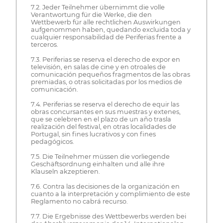
7.2. Jeder Teilnehmer übernimmt die volle
Verantwortung für die Werke, die den
Wettbewerb für alle rechtlichen Auswirkungen
aufgenommen haben, quedando excluida toda y
cualquier responsabilidad de Periferias frente a
terceros.
7.3. Periferias se reserva el derecho de expor en
televisión, en salas de cine y en otroales de
comunicación pequeños fragmentos de las obras
premiadas, o otras solicitadas por los medios de
comunicación.
7.4. Periferias se reserva el derecho de equir las
obras concursantes en sus muestras y extenes,
que se celebren en el plazo de un año trasla
realización del festival, en otras localidades de
Portugal, sin fines lucrativos y con fines
pedagógicos.
7.5. Die Teilnehmer müssen die vorliegende
Geschäftsordnung einhalten und alle ihre
Klauseln akzeptieren.
7.6. Contra las decisiones de la organización en
cuanto a la interpretación y complimiento de este
Reglamento no cabrá recurso.
7.7. Die Ergebnisse des Wettbewerbs werden bei