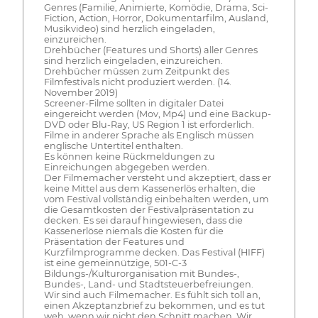
Genres (Familie, Animierte, Komödie, Drama, Sci-
Fiction, Action, Horror, Dokumentarfilm, Ausland,
Musikvideo) sind herzlich eingeladen,
einzureichen.
Drehbücher (Features und Shorts) aller Genres
sind herzlich eingeladen, einzureichen.
Drehbücher müssen zum Zeitpunkt des
Filmfestivals nicht produziert werden. (14.
November 2019)
Screener-Filme sollten in digitaler Datei
eingereicht werden (Mov, Mp4) und eine Backup-
DVD oder Blu-Ray, US Region 1 ist erforderlich.
Filme in anderer Sprache als Englisch müssen
englische Untertitel enthalten.
Es können keine Rückmeldungen zu
Einreichungen abgegeben werden.
Der Filmemacher versteht und akzeptiert, dass er
keine Mittel aus dem Kassenerlös erhalten, die
vom Festival vollständig einbehalten werden, um
die Gesamtkosten der Festivalpräsentation zu
decken. Es sei darauf hingewiesen, dass die
Kassenerlöse niemals die Kosten für die
Präsentation der Features und
Kurzfilmprogramme decken. Das Festival (HIFF)
ist eine gemeinnützige, 501-C-3
Bildungs-/Kulturorganisation mit Bundes-,
Bundes-, Land- und Stadtsteuerbefreiungen.
Wir sind auch Filmemacher. Es fühlt sich toll an,
einen Akzeptanzbrief zu bekommen, und es tut
weh, wenn wir nicht den Schnitt machen. Wir