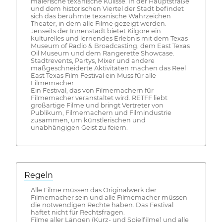
malerische texanische Kulisse. In der Hauptstraße
und dem historischen Viertel der Stadt befindet
sich das berühmte texanische Wahrzeichen
Theater, in dem alle Filme gezeigt werden.
Jenseits der Innenstadt bietet Kilgore ein
kulturelles und lernendes Erlebnis mit dem Texas
Museum of Radio & Broadcasting, dem East Texas
Oil Museum und dem Rangerette Showcase.
Stadtrevents, Partys, Mixer und andere
maßgeschneiderte Aktivitäten machen das Reel
East Texas Film Festival ein Muss für alle
Filmemacher.
Ein Festival, das von Filmemachern für
Filmemacher veranstaltet wird. RETFF liebt
großartige Filme und bringt Vertreter von
Publikum, Filmemachern und Filmindustrie
zusammen, um künstlerischen und
unabhängigen Geist zu feiern.
Regeln
Alle Filme müssen das Originalwerk der
Filmemacher sein und alle Filmemacher müssen
die notwendigen Rechte haben. Das Festival
haftet nicht für Rechtsfragen.
Filme aller Längen (Kurz- und Spielfilme) und alle