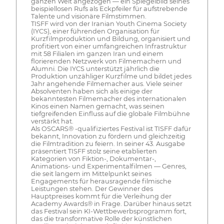
ganzen Welt angezogen — ein Spiegelbild seines
beispiellosen Rufs als Eckpfeiler für aufstrebende
Talente und visionäre Filmstimmen.
TISFF wird von der Iranian Youth Cinema Society
(IYCS), einer führenden Organisation für
Kurzfilmproduktion und Bildung, organisiert und
profitiert von einer umfangreichen Infrastruktur
mit 58 Filialen im ganzen Iran und einem
florierenden Netzwerk von Filmemachern und
Alumni. Die IYCS unterstützt jährlich die
Produktion unzähliger Kurzfilme und bildet jedes
Jahr angehende Filmemacher aus. Viele seiner
Absolventen haben sich als einige der
bekanntesten Filmemacher des internationalen
Kinos einen Namen gemacht, was seinen
tiefgreifenden Einfluss auf die globale Filmbühne
verstärkt hat.
Als OSCARS® -qualifiziertes Festival ist TISFF dafür
bekannt, Innovation zu fördern und gleichzeitig
die Filmtradition zu feiern. In seiner 43. Ausgabe
präsentiert TISFF stolz seine etablierten
Kategorien von Fiktion-, Dokumentar-,
Animations- und Experimentalfilmen — Genres,
die seit langem im Mittelpunkt seines
Engagements für herausragende filmische
Leistungen stehen. Der Gewinner des
Hauptpreises kommt für die Verleihung der
Academy Awards® in Frage. Darüber hinaus setzt
das Festival sein KI-Wettbewerbsprogramm fort,
das die transformative Rolle der künstlichen