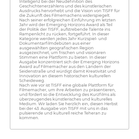
Intelligenz bei der Neudefinition des
Geschichtenerzählens und des künstlerischen
Ausdrucks hervorhebt und die Vision von TISFF für
die Zukunft des Filmemachens widerspiegelt.
Nach seiner erfolgreichen Einführung im letzten
Jahr wird der Emerging Horizons Award als Teil
der Politik der TISFF, aufstrebende Talente ins
Rampenlicht zu rücken, fortgeführt. In dieser
Kategorie werden jedes Jahr Kurzspiel- und
Dokumentarfilmdebüten aus einer
ausgewählten geografischen Region
ausgezeichnet, um frischen und visionären
Stimmen eine Plattform zu bieten. In dieser
Ausgabe konzentriert sich der Emerging Horizons
Award auf Filmemacher aus den Ländern der
Seidenstraße und würdigt damit Kreativität und
Innovation an diesem historischen kulturellen
Scheideweg.
Nach wie vor ist TISFF eine globale Plattform für
Filmemacher, um ihre Arbeiten zu präsentieren,
und fördert so die Entwicklung des Kurzfilms als
überzeugendes künstlerisches und kulturelles
Medium. Wir laden Sie herzlich ein, diesen Herbst
bei der 43. Ausgabe von TISFF mit uns in das
pulsierende und kulturell reiche Teheran zu
kommen.