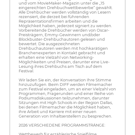
und vom MovieMaker-Magazin unter die „15
eingereichten Drehbuchwettbewerbe“ gewählt.
Alle Drehbücher werden vollständig von Lesern
rezensiert, die derzeit bei führenden
Repräsentationsfirmen arbeiten und die
Möglichkeit haben, jederzeit signiert zu werden.
Vorbereitende Drehbücher werden von Oscar-
Preisträgern, Emmy-Gewinnern und/oder
Blockbuster-Drehbuchautoren gelesen und
bewertet. Die ausgezeichneten
Drehbuchautoren werden mit hochkarätigen
Branchenexperten in Kontakt gebracht und
erhalten eine Vielzahl von Networking-
Möglichkeiten und Preisen, darunter eine Live-
Lesung ihres Drehbuchs am Tisch auf dem
Festival.
Wir laden Sie ein, der Konversation Ihre Stimme
hinzuzufügen. Beim DIFF werden Filmemacher
zum Festival eingeladen, um an einer Vielzahl von
Programmen, Fragerunden und einer Reihe von
Podiumsdiskussionen teilzunehmen, darunter
Sitzungen mit High Schools in der Region Dallas,
bei denen Filmemacher die Möglichkeit haben,
ihre Arbeit und Karriere mit einer neuen
Generation von Inhaltserstellern zu besprechen.
2026 VERSCHIEDENE PROGRAMMSTRÄNGE:
Wettbewerb für erzählerische Spielfilme