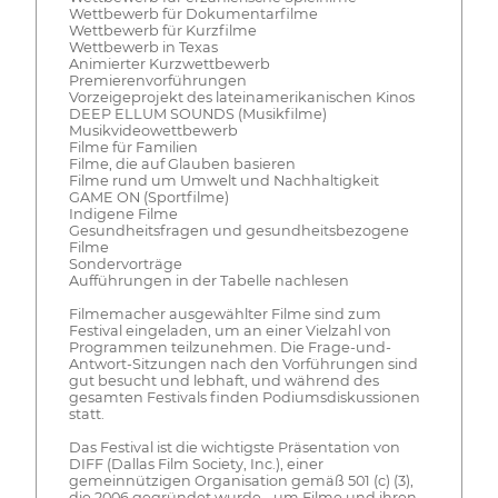
Wettbewerb für Dokumentarfilme
Wettbewerb für Kurzfilme
Wettbewerb in Texas
Animierter Kurzwettbewerb
Premierenvorführungen
Vorzeigeprojekt des lateinamerikanischen Kinos
DEEP ELLUM SOUNDS (Musikfilme)
Musikvideowettbewerb
Filme für Familien
Filme, die auf Glauben basieren
Filme rund um Umwelt und Nachhaltigkeit
GAME ON (Sportfilme)
Indigene Filme
Gesundheitsfragen und gesundheitsbezogene
Filme
Sondervorträge
Aufführungen in der Tabelle nachlesen
Filmemacher ausgewählter Filme sind zum
Festival eingeladen, um an einer Vielzahl von
Programmen teilzunehmen. Die Frage-und-
Antwort-Sitzungen nach den Vorführungen sind
gut besucht und lebhaft, und während des
gesamten Festivals finden Podiumsdiskussionen
statt.
Das Festival ist die wichtigste Präsentation von
DIFF (Dallas Film Society, Inc.), einer
gemeinnützigen Organisation gemäß 501 (c) (3),
die 2006 gegründet wurde, „um Filme und ihren