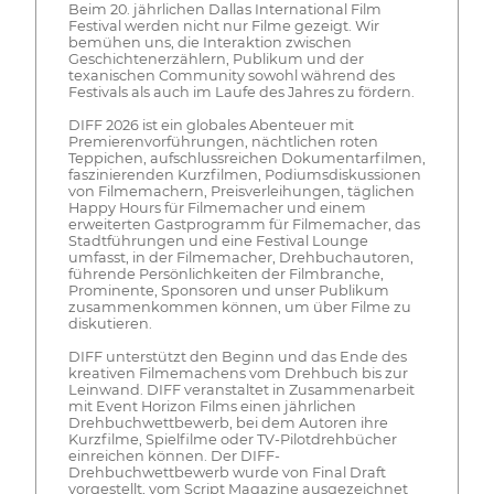
Beim 20. jährlichen Dallas International Film
Festival werden nicht nur Filme gezeigt. Wir
bemühen uns, die Interaktion zwischen
Geschichtenerzählern, Publikum und der
texanischen Community sowohl während des
Festivals als auch im Laufe des Jahres zu fördern.
DIFF 2026 ist ein globales Abenteuer mit
Premierenvorführungen, nächtlichen roten
Teppichen, aufschlussreichen Dokumentarfilmen,
faszinierenden Kurzfilmen, Podiumsdiskussionen
von Filmemachern, Preisverleihungen, täglichen
Happy Hours für Filmemacher und einem
erweiterten Gastprogramm für Filmemacher, das
Stadtführungen und eine Festival Lounge
umfasst, in der Filmemacher, Drehbuchautoren,
führende Persönlichkeiten der Filmbranche,
Prominente, Sponsoren und unser Publikum
zusammenkommen können, um über Filme zu
diskutieren.
DIFF unterstützt den Beginn und das Ende des
kreativen Filmemachens vom Drehbuch bis zur
Leinwand. DIFF veranstaltet in Zusammenarbeit
mit Event Horizon Films einen jährlichen
Drehbuchwettbewerb, bei dem Autoren ihre
Kurzfilme, Spielfilme oder TV-Pilotdrehbücher
einreichen können. Der DIFF-
Drehbuchwettbewerb wurde von Final Draft
vorgestellt, vom Script Magazine ausgezeichnet