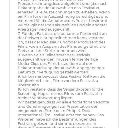
Preisbezeichnungsliste aufgeführt sind (die nach
Bekanntgabe der Auswahl an das Festival zu
erhalten), alle Auszeichnungen zu erhalten. Wenn
ein Film für eine Auszeichnung berechtigt ist und
niemand für die Annahme des Preises bestimmt
wurde, gilt der Preis als verfallen und ein anderer
Preisträger wird ausgewählt.
7. Für den Fall, dass die benannte Partei nicht an
der Preisverleihung teilnehmen kann, verstehe
ich, dass der Regisseur und/oder Produzent des
Films, wie im Abspann des Films aufgeführt, alle
Preise an ihrer Stelle annehmen wird.
8. Wenn sie als Teilnehmer des Festivals
ausgewählt werden, müssen fernsehfertige
Media-Clips des Films bis zu dem auf der
Bekanntmachung der Auswahl angegebenen
Datum zur Verfügung gestellt werden.
9. Ich bin mir bewusst, dass Festival Kritikern die
Möglichkeit bietet, Filme vor dem Festivalzu
überprüfen
10. Ich verstehe, dass die Versandkosten für die
Screening-Kopie meines Films zum Festival in
meiner Verantwortung liegen.
Wir bestätigen, dass wir alle erforderlichen Rechte
und Genehmigungen zur Präsentation der
eingereichten Filme beim Philip.K. Dick
International Film Festival erhalten haben. Des
Weiteren habe ich die Bestimmungen des
Festivals gelesen und stimme diesen zu. In
diesem Zusammenhang werden die Bewerber