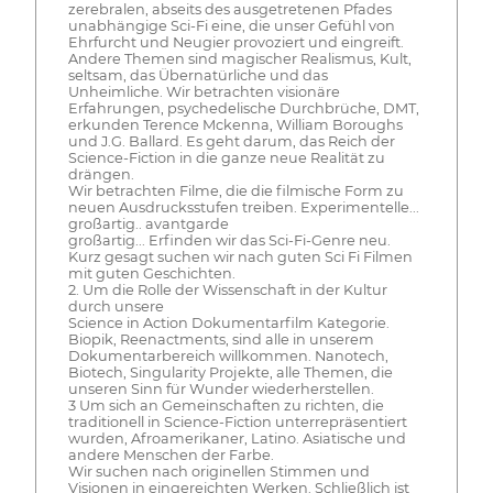
zerebralen, abseits des ausgetretenen Pfades
unabhängige Sci-Fi eine, die unser Gefühl von
Ehrfurcht und Neugier provoziert und eingreift.
Andere Themen sind magischer Realismus, Kult,
seltsam, das Übernatürliche und das
Unheimliche. Wir betrachten visionäre
Erfahrungen, psychedelische Durchbrüche, DMT,
erkunden Terence Mckenna, William Boroughs
und J.G. Ballard. Es geht darum, das Reich der
Science-Fiction in die ganze neue Realität zu
drängen.
Wir betrachten Filme, die die filmische Form zu
neuen Ausdrucksstufen treiben. Experimentelle...
großartig.. avantgarde
großartig... Erfinden wir das Sci-Fi-Genre neu.
Kurz gesagt suchen wir nach guten Sci Fi Filmen
mit guten Geschichten.
2. Um die Rolle der Wissenschaft in der Kultur
durch unsere
Science in Action Dokumentarfilm Kategorie.
Biopik, Reenactments, sind alle in unserem
Dokumentarbereich willkommen. Nanotech,
Biotech, Singularity Projekte, alle Themen, die
unseren Sinn für Wunder wiederherstellen.
3 Um sich an Gemeinschaften zu richten, die
traditionell in Science-Fiction unterrepräsentiert
wurden, Afroamerikaner, Latino. Asiatische und
andere Menschen der Farbe.
Wir suchen nach originellen Stimmen und
Visionen in eingereichten Werken. Schließlich ist