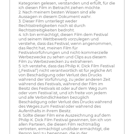
Kategorien gelesen, verstanden und erfüllt, für die
ich diesen Film in Betracht ziehen möchte.
2. Nach meinem besten Wissen sind alle
Aussagen in diesem Dokument wahr.
3. Dieser Film unterliegt weder
Rechtsstreitigkeiten noch ist durch
Rechtsstreitigkeiten bedroht.
4. Ich bin ermächtigt, diesen Film dem Festival
und seinem Wettbewerb vorzulegen und
verstehe, dass das Festival, wenn angenommen,
das Recht hat, meinen Film für
Festivalvorführungen und nicht-kommerzielle
Werbezwecke zu sehen und Clips aus diesem
Film zu Werbezwecken zu extrahieren.
5. Ich verstehe, dass das Philip K. Dick Film Festival
(„Festival“) nicht verantwortlich ist für jegliche Art
von Beschädigung oder Verlust des Drucks
während der Vorführung, zu jeder anderen Zeit
während des Festivals, während der Film im
Besitz des Festivals ist oder auf dem Weg zum
oder vom Festival ist, und ich freite von jedem
und alle Verbindlichkeiten bezüglich
Beschädigung oder Verlust des Drucks während
des Weges zum Festival oder während des
Aufenthalts in ihrem Besitz.
6. Sollte dieser Film eine Auszeichnung auf dem
Philip K. Dick Film Festival gewinnen, bin ich von
allen Parteien, die diesen Film rechtmäßig
vertreten, ermächtigt und/oder ermächtigt, die
Person (en) zu benennen, die in der