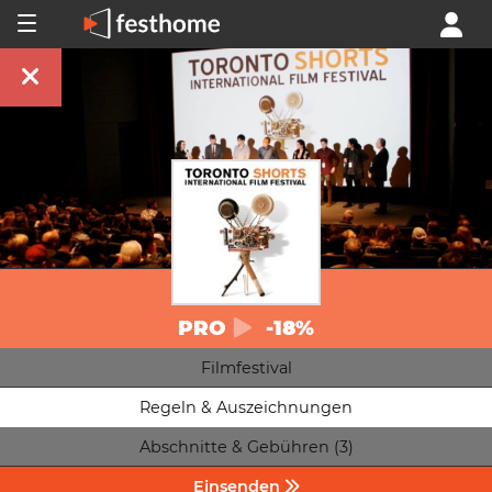
PRO
-18%
Filmfestival
Regeln & Auszeichnungen
Abschnitte & Gebühren (3)
Einsenden