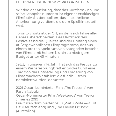
FESTIVALREISE IN NEW YORK FORTSETZEN.
Wir sind der Meinung, dass das Kurzformkino und
seine Schöpfer in Toronto ihr eigenes erstklassiges
Filmfestival haben sollten, das eine ähnliche
Anerkennung verdient, die dem Spielfilm zuteil
wird.
Toronto Shorts ist der Ort, an dem sich Filme aller
Genres überschneiden. Das Herzstück des
Festivals sind die Qualität und der Umfang eines
außergewöhnlichen Filmprogramms, das aus
einem breiten Spektrum von Kategorien besteht,
von Filmen mit hohem bis hin zu niedrigem
Budget unter 45 Minuten.
Jetzt, in unserem 14. Jahr, hat sich das Festival zu
einem Karrieresprungbrett entwickelt und eine
Tradition der Entdeckung und Förderung von
Filmemachern etabliert, die für die Oscars
nominiert wurden, darunter:
2021 Oscar-Nominierter Film „The Present“ von
Farah Nabulsi
Oscar-Nominierter Film „Weekends“ von Trevor
Jimenez 2019
Die Oscar-Nominierten 2018 „Watu Wote — All of
Us“ (Deutschland) und „The Eleven O'Clock“
(Australien)