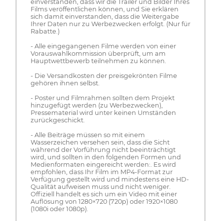
einverstanden, dass wir die Trailer und Bilder Ihres
Films veröffentlichen können, und Sie erklären
sich damit einverstanden, dass die Weitergabe
Ihrer Daten nur zu Werbezwecken erfolgt. (Nur für
Rabatte.)
- Alle eingegangenen Filme werden von einer
Vorauswahlkommission überprüft, um am
Hauptwettbewerb teilnehmen zu können.
- Die Versandkosten der preisgekrönten Filme
gehören ihnen selbst.
- Poster und Filmrahmen sollten dem Projekt
hinzugefügt werden (zu Werbezwecken),
Pressematerial wird unter keinen Umständen
zurückgeschickt.
- Alle Beiträge müssen so mit einem
Wasserzeichen versehen sein, dass die Sicht
während der Vorführung nicht beeinträchtigt
wird, und sollten in den folgenden Formen und
Medienformaten eingereicht werden:. Es wird
empfohlen, dass Ihr Film im MP4-Format zur
Verfügung gestellt wird und mindestens eine HD-
Qualität aufweisen muss und nicht weniger.
Offiziell handelt es sich um ein Video mit einer
Auflösung von 1280×720 (720p) oder 1920×1080
(1080i oder 1080p).