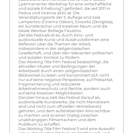
(„permanenter Workshop für eine wirtschaftliche
und soziale Erhebung“) gefördert, die seit 2011 in
Padua und Vicenza aktiv ist. Die
Veranstaltungsorte der 5. Auflage sind Sala
Lampertico (Cinema Odeon), Exworks (Zerogloss),
ein künstlerischer und kreativer Raum und die
lokale Weinbar Bottega Faustino.
Ziel des Festivals ist es, durch Kino- und
audiovisuelle Kunst und Ausdrucksformen eine
Reflexion über die Themen der Arbeit,
insbesondere in der zeitgenössischen
Gesellschaft, und über den relevanten politischen
und sozialen Kontext zu fördern.
Das Working Title Film Festival beabsichtigt, die
aktuellen Muster und Bedingungen der
Arbeitswelt durch einen zeitgenössischen
Blickwinkel zu lesen und konzentriert sich nicht
nur auf seine negative Perspektive, auf Prekarität,
Fragmentierung und reduzierte
Arbeitnehmerschutz und Rechte, sondern auch
auf seine kreativen Möglichkeiten.
Darüber hinaus zielt das Festival darauf ab,
audiovisuelle Kunstwerke, die nicht Mainstream
sind und nicht zum offiziellen Vertriebsnetz
gehören, und dem aufstrebenden Kino sichtbar
zu machen und so einen Dialog zwischen
unabhängigen Filmemachern und dem
Publikum zu schaffen.
Das Working Title Film Festival 5 wird eine Auswahl