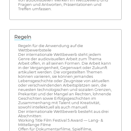
von audiovisuellen Werken im Wettbewerb und
Fragen und Antworten, Präsentationen und
Treffen umfassen.
Regeln
Regeln für die Anwendung auf die
Wettbewerbsteile
Der internationale Wettbewerb steht jedem
Genre der audiovisuellen Arbeit zum Thema
Arbeit offen, in all seinen Formen. Die Arbeit kann
in der Vergangenheit, Gegenwart oder Zukunft
artikuliert werden. Die vorgestellten Themen
können variieren, sie können jemandes
Lebensgeschichte oder Zeugnisse von aktuellen
oder verschwindenden Arbeitsplätzen sein, die
neuesten technologischen und sozialen Grenzen,
Prekarität und der Mangel an Rechten, lohnende
Geschichten sowie Erfolgsgeschichten im
Zusammenhang mit Talent und Kreativität,
sowohl intellektuell als auch manuell.
Der internationale Wettbewerb besteht aus drei
Abschnitten:
Working Title Film Festival 5 Award — Lang- &
Mittellange Filme
Offen für Dokumentarfilme, Spielfilme,