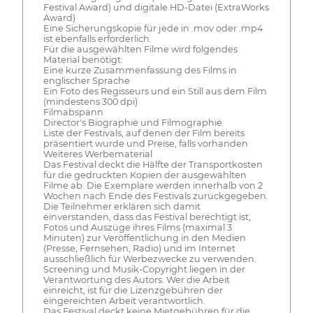
Festival Award) und digitale HD-Datei (ExtraWorks
Award)
Eine Sicherungskopie für jede in .mov oder .mp4
ist ebenfalls erforderlich.
Für die ausgewählten Filme wird folgendes
Material benötigt:
Eine kurze Zusammenfassung des Films in
englischer Sprache
Ein Foto des Regisseurs und ein Still aus dem Film
(mindestens 300 dpi)
Filmabspann
Director's Biographie und Filmographie
Liste der Festivals, auf denen der Film bereits
präsentiert wurde und Preise, falls vorhanden
Weiteres Werbematerial
Das Festival deckt die Hälfte der Transportkosten
für die gedruckten Kopien der ausgewählten
Filme ab. Die Exemplare werden innerhalb von 2
Wochen nach Ende des Festivals zurückgegeben.
Die Teilnehmer erklären sich damit
einverstanden, dass das Festival berechtigt ist,
Fotos und Auszüge ihres Films (maximal 3
Minuten) zur Veröffentlichung in den Medien
(Presse, Fernsehen, Radio) und im Internet
ausschließlich für Werbezwecke zu verwenden.
Screening und Musik-Copyright liegen in der
Verantwortung des Autors. Wer die Arbeit
einreicht, ist für die Lizenzgebühren der
eingereichten Arbeit verantwortlich.
Das Festival deckt keine Mietgebühren für die