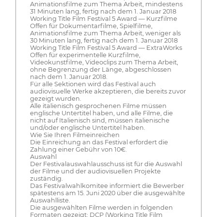
Animationsfilme zum Thema Arbeit, mindestens
31 Minuten lang, fertig nach dem 1. Januar 2018
Working Title Film Festival 5 Award — Kurzfilme
Offen für Dokumentarfilme, Spielfilme,
Animationsfilme zum Thema Arbeit, weniger als
30 Minuten lang, fertig nach dem 1. Januar 2018
Working Title Film Festival 5 Award — ExtraWorks
Offen für experimentelle Kurzfilme,
Videokunstfilme, Videoclips zum Thema Arbeit,
ohne Begrenzung der Länge, abgeschlossen
nach dem 1. Januar 2018.
Für alle Sektionen wird das Festival auch
audiovisuelle Werke akzeptieren, die bereits zuvor
gezeigt wurden.
Alle italienisch gesprochenen Filme müssen
englische Untertitel haben, und alle Filme, die
nicht auf Italienisch sind, müssen italienische
und/oder englische Untertitel haben.
Wie Sie Ihren Filmeinreichen
Die Einreichung an das Festival erfordert die
Zahlung einer Gebühr von 10€.
Auswahl
Der Festivalauswahlausschuss ist für die Auswahl
der Filme und der audiovisuellen Projekte
zuständig.
Das Festivalwahlkomitee informiert die Bewerber
spätestens am 15. Juni 2020 über die ausgewählte
Auswahlliste.
Die ausgewählten Filme werden in folgenden
Formaten gezeigt: DCP (Working Title Film