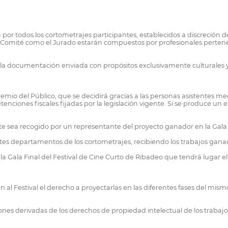
por todos los cortometrajes participantes, establecidos a discreción 
 Comité como el Jurado estarán compuestos por profesionales pertenec
 y la documentación enviada con propósitos exclusivamente culturales y 
remio del Público, que se decidirá gracias a las personas asistentes 
etenciones fiscales fijadas por la legislación vigente. Si se produce u
ste sea recogido por un representante del proyecto ganador en la Gala 
tes departamentos de los cortometrajes, recibiendo los trabajos gana
la Gala Final del Festival de Cine Curto de Ribadeo que tendrá lugar e
 al Festival el derecho a proyectarlas en las diferentes fases del mismo,
ones derivadas de los derechos de propiedad intelectual de los trabaj