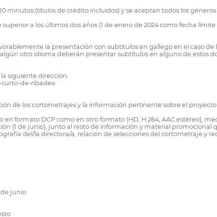
minutos (títulos de crédito incluidos) y se aceptan todos los géneros
o superior a los últimos dos años (1 de enero de 2024 como fecha límit
rablemente la presentación con subtítulos en gallego en el caso de los
n algún otro idioma deberán presentar subtítulos en alguno de estos d
la siguiente dirección:
e-curto-de-ribadeo
ación de los cortometrajes y la información pertinente sobre el proyecto
to en formato DCP como en otro formato (HD, H.264, AAC estéreo), media
n (1 de junio), junto al resto de información y material promocional que
ografía del/la directora/a, relación de selecciones del cortometraje y red
 de junio
osto