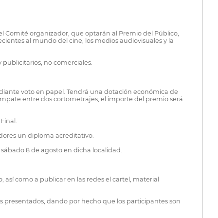
del Comité organizador, que optarán al Premio del Público,
ientes al mundo del cine, los medios audiovisuales y la
publicitarios, no comerciales.
mediante voto en papel. Tendrá una dotación económica de
n empate entre dos cortometrajes, el importe del premio será
Final.
dores un diploma acreditativo.
l sábado 8 de agosto en dicha localidad.
 así como a publicar en las redes el cartel, material
os presentados, dando por hecho que los participantes son