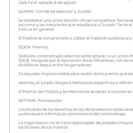
Gala Final: sábado 8 de agosto
QUINTA. Comité de selección y Jurado
Se establece una única Sección Oficial competitiva, formada 
así como a las menciones que establezca el Jurado. Tanto el
cultura en general.
El Festival se compromete a utilizar el material audiovisual
SEXTA. Premios
Todos los cortometrajes seleccionados optarán a un único P
500 €, otorgada por la Asociación Areas Movedizas, con las r
dividido ex aequo entre los ganadores.
Es requisito imprescindible para recibir dicho premio que é
Además, el Jurado otorgará Menciones específicas a diferen
El Premio del Público y las Menciones se darán a conocer en 
SÉPTIMA. Participación
Los titulares de los derechos de las obras seleccionadas ceden
audiovisual e información promocional del cortometraje.
La organización no se hace responsable de posibles infracci
los titulares de los mismos.