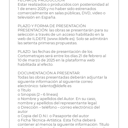
FECHA DE PRODUCCIÓN
Estar realizados o producidos con posterioridad al
1 de enero 2025 y no haber sido estrenados
comercialmente en salas públicas, DVD, video o
televisión en España.
PLAZO Y FORMA DE PRESENTACIÓN
PRESENTACIÓN: las obras se presentarán para su
selección a través de un acceso habilitado en la
web de ILDEFE (www.ildefe.es). Solo se admitirán
las setenta primeras propuestas.
PLAZO: las fechas de presentación de los
Cortometrajes será entre los días 21 de febrero al
10 de marzo de 2025 en la plataforma web
habilitada al efecto.
DOCUMENTACIÓN A PRESENTAR:
Todas las obras presentadas deberán adjuntar la
siguiente información al siguiente correo
electrónico: talento@ildefe.es
o Título
o Sinopsis (2 – 6 líneas)
o Nombre y apellidos del Autor. En su caso,
nombre y apellidos del representante legal.
o Dirección – teléfono – correo electrónico del
autor
o Copia del D.N.I. o Pasaporte del autor
o Ficha Técnica-Artística. Esta ficha deberá
contener al menos la siguiente información: Título