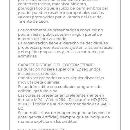
contenido racista, machista, violento,
pornográfico o que, a juicio de los miembros del
jurado, puedan resultar incompatibles con los
valores promovidos por la Parada del Tour del
Talento de León.
Los cortometrajes presentados a concurso no
podrán estar publicados en ningún portal de
internet de libre visionado.
La organización tiene el derecho de decidir si las
propuestas presentadas se ajustan a las temáticas
y el espíritu propuestos y, en caso contrario, no
admitirlas.
CARACTERÍSTICAS DEL CORTOMETRAJE:
La duración no será superior a 120 segundos,
incluidos los créditos.
Podrán ser grabados con cualquier dispositivo
móvil, tableta o similar.
Se podrán editar con cualquier programa de
edición, gratuito o no.
Las obras se presentarán preferentemente en
formato MP4 – Códec 264 – Resolución: HD (1920
x1080) El códec de audio recomendado es el AAC-
LC.
Se permite el uso de imágenes generadas con I.A.
(Inteligencia Artificial), siempre que se indique de
manera explícita en los créditos.