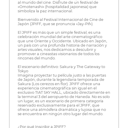
al mundo del cine. Disfrute de un festival de
«Omotenashi» (hospitalidad japonesa) que
simboliza la paz internacional.
Bienvenido al Festival Internacional de Cine de
Japón (JPIFF, que se pronuncia «Jay-Pif»).
El JPIFF es más que un simple festival; es una
celebración mundial del arte cinematográfico
que une Oriente y Occidente. Ubicado en Japón,
un país con una profunda historia de narración y
artes visuales, nos dedicamos a descubrir y
promover a cineastas visionarios de todos los
rincones del mundo.
El escenario definitivo: Sakura y The Gateway to
Tokyo
Imagina proyectar tu película justo a las puertas
de Japón, durante la legendaria temporada de
Sakura (Los cerezos en flor). JPIFF ofrece una
experiencia cinematográfica sin igual en el
exclusivo TIAT SKY HALL, ubicado directamente en
la terminal 3 del aeropuerto de Haneda. No es solo
un lugar, es un escenario de primera categoría
reservado exclusivamente para el JPIFF, que
ofrece una atmósfera dramática y lujosa que no
se encuentra en ningún otro lugar del mundo.
¿Por qué Inscribir a JPIFF?