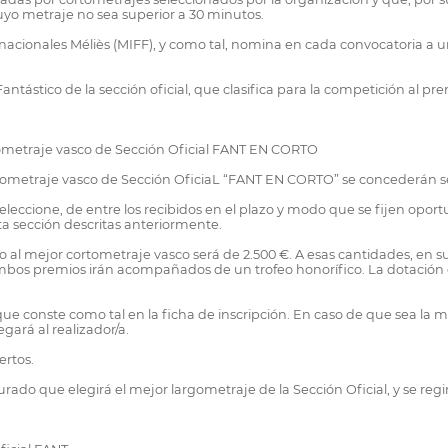
cuyo metraje no sea superior a 30 minutos.
rnacionales Méliès (MIFF), y como tal, nomina en cada convocatoria a
tástico de la sección oficial, que clasifica para la competición al 
rtometraje vasco de Sección Oficial FANT EN CORTO
rtometraje vasco de Sección OficiaL “FANT EN CORTO” se concederán se
eleccione, de entre los recibidos en el plazo y modo que se fijen opor
sta sección descritas anteriormente.
o al mejor cortometraje vasco será de 2.500 €. A esas cantidades, en su
Ambos premios irán acompañados de un trofeo honorífico. La dotación ec
 conste como tal en la ficha de inscripción. En caso de que sea la mis
egará al realizador/a.
ertos.
urado que elegirá el mejor largometraje de la Sección Oficial, y se re