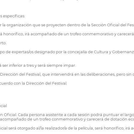
s específicas:
la organización que se proyecten dentro de la Sección Oficial del Festi
a, será honorífico, irá acompañado de un trofeo conmemorativo y carece
rto.
upo de expertas/os designado por la concejalía de Cultura y Gobernanz
er inferior a tres y será siempre impar.
Dirección del Festival, que intervendrá en las deliberaciones, pero sin
erdo con la Dirección del Festival.
cial
ión Oficial. Cada persona asistente a cada sesión podrá puntuar el la
rá acompañado de un trofeo conmemorativo y carecerá de dotación e
icial será otorgado al/la realizador/a de la película, será honorífico,