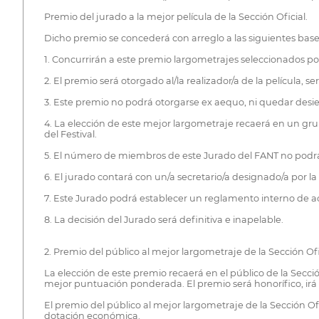
Premio del jurado a la mejor película de la Sección Oficial.
Dicho premio se concederá con arreglo a las siguientes base
1. Concurrirán a este premio largometrajes seleccionados por 
2. El premio será otorgado al/la realizador/a de la películ
3. Este premio no podrá otorgarse ex aequo, ni quedar desie
4. La elección de este mejor largometraje recaerá en un gr
del Festival.
5. El número de miembros de este Jurado del FANT no podrá s
6. El jurado contará con un/a secretario/a designado/a por la 
7. Este Jurado podrá establecer un reglamento interno de acu
8. La decisión del Jurado será definitiva e inapelable.
2. Premio del público al mejor largometraje de la Sección Ofi
La elección de este premio recaerá en el público de la Secc
mejor puntuación ponderada. El premio será honorífico, i
El premio del público al mejor largometraje de la Sección Of
dotación económica.