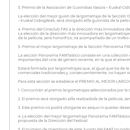
3. Premio de la Asociación de Guionistas Vascos – Euskal Gid
La elección del mejor guion de largometraje de la Sección O
– Euskal Gidoigileak, será otorgado al/la guionista de la p
4. Premio del Cineclub FAS a la dirección más innovadora de 
La elección de la dirección más innovadora en largometrajes
de la película, será honorífico, irá acompañado de un trof
5. Premio al mejor largometraje de la Sección Panorama FA
La sección Panorama FANTástico consiste en una colección d
importantes del cine de género reciente, en la que el atrevi
Estará formada por largometrajes que, al igual que los de la 
comerciales tradicionales y, consecuentemente, no hayan s
Para esta sección se establece el PREMIO AL MEJOR LARGOME
1. Concurrirán al premio largometrajes seleccionados por la 
2. El premio será otorgado al/la realizador/a de la películ
3. Este premio no podrá otorgarse ex aequo ni quedar desier
4. La elección del mejor largometraje Panorama FANTástico
propuesta de la Dirección del Festival.
5. El número de miembros de este Jurado del FANT no podrá s