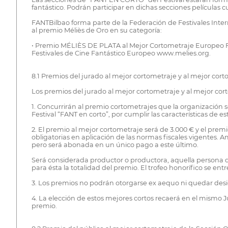
fantástico. Podrán participar en dichas secciones películas 
FANTBilbao forma parte de la Federación de Festivales Inte
al premio Méliès de Oro en su categoría:
• Premio MÉLIÈS DE PLATA al Mejor Cortometraje Europeo Fan
Festivales de Cine Fantástico Europeo www.melies.org.
8.1 Premios del jurado al mejor cortometraje y al mejor co
Los premios del jurado al mejor cortometraje y al mejor co
1. Concurrirán al premio cortometrajes que la organización s
Festival “FANT en corto”, por cumplir las características de e
2. El premio al mejor cortometraje será de 3.000 € y el premi
obligatorias en aplicación de las normas fiscales vigentes. 
pero será abonada en un único pago a este último.
Será considerada productor o productora, aquella persona que
para ésta la totalidad del premio. El trofeo honorífico se entr
3. Los premios no podrán otorgarse ex aequo ni quedar desi
4. La elección de estos mejores cortos recaerá en el mismo J
premio.