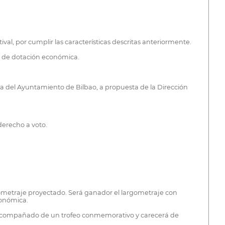
val, por cumplir las características descritas anteriormente.
rá de dotación económica.
a del Ayuntamiento de Bilbao, a propuesta de la Dirección
 derecho a voto.
rgometraje proyectado. Será ganador el largometraje con
conómica.
 irá acompañado de un trofeo conmemorativo y carecerá de