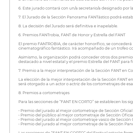
6. Este jurado contará con un/a secretario/a designado por la
7. El Jurado de la Sección Panorama FANTástico podrá establ
8. La decisión del Jurado será definitiva e inapelable.
6. Premios FANTrobia, FANT de Honor y Estrella del FANT
El premio FANTROBIA, de carácter honorífico, se concederá 
cinematográfico fantástico. Irá acompañado de un trofeo 
Asimismo, la organización podrá conceder otros dos premios
destacado a nivel estatal y el premio Estrella del FANT para f
7. Premio a la mejor interpretación de la Sección FANT en Co
La elección de la mejor interpretación de la Sección FANT 
será otorgado a un actor o actriz de los cortometrajes de 
8. Premios a cortometrajes
Para las secciones de “FANT EN CORTO” se establecen los 
• Premio del jurado al mejor cortometraje de Sección Oficial 
• Premio del público al mejor cortometraje de Sección Oficial
• Premio del jurado al mejor cortometraje vasco de Sección O
• Premio del jurado al mejor cortometraje de la Sección Pa
Las secciones de “FANT EN CORTO” del Festival estarán form