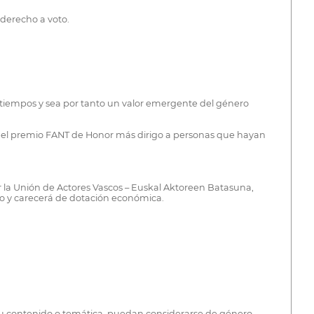
 derecho a voto.
 tiempos y sea por tanto un valor emergente del género
do el premio FANT de Honor más dirigo a personas que hayan
r la Unión de Actores Vascos – Euskal Aktoreen Batasuna,
vo y carecerá de dotación económica.
 su contenido o temática, puedan considerarse de género