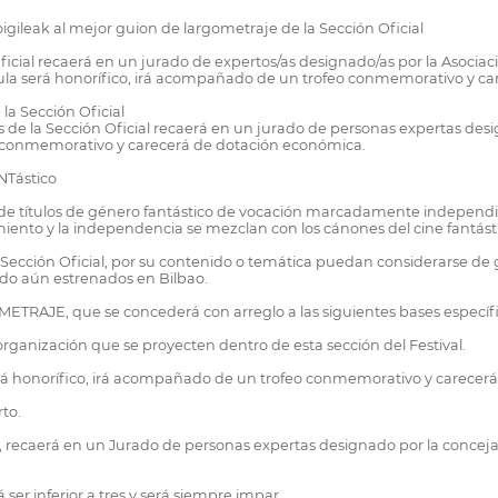
oigileak al mejor guion de largometraje de la Sección Oficial
ficial recaerá en un jurado de expertos/as designado/as por la Asociac
elícula será honorífico, irá acompañado de un trofeo conmemorativo y 
la Sección Oficial
 de la Sección Oficial recaerá en un jurado de personas expertas desi
eo conmemorativo y carecerá de dotación económica.
NTástico
e títulos de género fantástico de vocación marcadamente independien
miento y la independencia se mezclan con los cánones del cine fantást
Sección Oficial, por su contenido o temática puedan considerarse de gén
ido aún estrenados en Bilbao.
TRAJE, que se concederá con arreglo a las siguientes bases específi
organización que se proyecten dentro de esta sección del Festival.
a, será honorífico, irá acompañado de un trofeo conmemorativo y carece
to.
, recaerá en un Jurado de personas expertas designado por la conceja
er inferior a tres y será siempre impar.