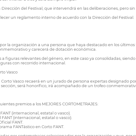
 Dirección del Festival, que intervendrá en las deliberaciones, pero sin
ecer un reglamento interno de acuerdo con la Dirección del Festival.
por la organización a una persona que haya destacado en los últimos
conmemorativo y carecerá de dotación económica.
 a figuras relevantes del género, en este caso ya consolidadas, sien
iguras con recorrido internacional.
rto Vasco
en Corto Vasco recaerá en un jurado de persona expertas designado po
esa sección, será honorífico, irá acompañado de un trofeo conmemorati
siguientes premios a los MEJORES CORTOMETRAJES:
FANT (internacional, estatal o vasco).
 FANT (internacional, estatal o vasco).
ficial FANT.
norama FANTástico en Corto FANT.
adas por cortometrajes seleccionados por la organización y que, por