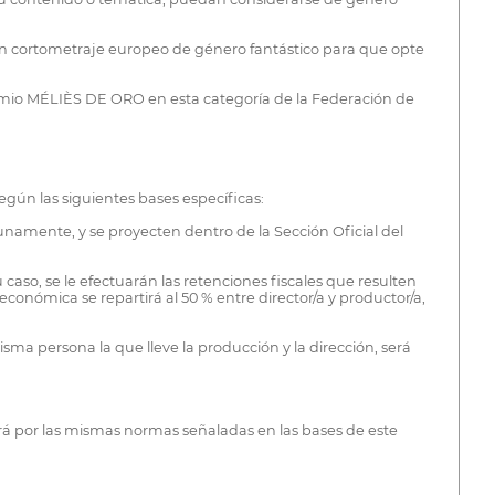
 un cortometraje europeo de género fantástico para que opte
premio MÉLIÈS DE ORO en esta categoría de la Federación de
gún las siguientes bases específicas:
tunamente, y se proyecten dentro de la Sección Oficial del
 caso, se le efectuarán las retenciones fiscales que resulten
onómica se repartirá al 50 % entre director/a y productor/a,
ma persona la que lleve la producción y la dirección, será
girá por las mismas normas señaladas en las bases de este