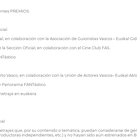
ientes PREMIOS:
cial.
l, en colaboración con la Asociación de Guionistas Vascos – Euskal Gid
la Sección Oficial, en colaboración con el Cine Club FAS.
NTástico.
orto Vasco, en colaboración con la Unión de Actores Vascos– Euskal Ak
l y Panorama FANTástico.
metraje en euskera.
ial
rajes que, por su contenido o temática, puedan considerarse de género 
 productoras independientes, etc.) y no hayan sido aún estrenados en B