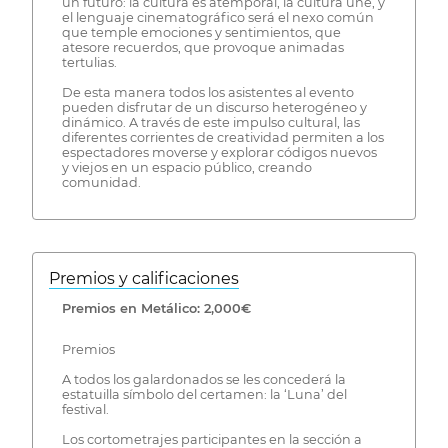
un futuro: la cultura es atemporal, la cultura une, y
el lenguaje cinematográfico será el nexo común
que temple emociones y sentimientos, que
atesore recuerdos, que provoque animadas
tertulias.
De esta manera todos los asistentes al evento
pueden disfrutar de un discurso heterogéneo y
dinámico. A través de este impulso cultural, las
diferentes corrientes de creatividad permiten a los
espectadores moverse y explorar códigos nuevos
y viejos en un espacio público, creando
comunidad.
Premios y calificaciones
Premios en Metálico: 2,000€
Premios
A todos los galardonados se les concederá la
estatuilla símbolo del certamen: la ‘Luna’ del
festival.
Los cortometrajes participantes en la sección a