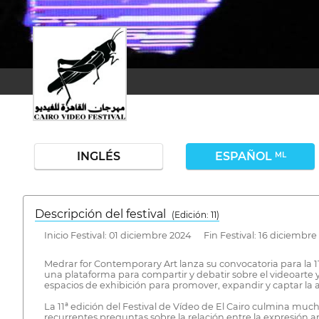
INGLÉS
ESPAÑOL
ML
Descripción del festival
( Edición: 11)
Inicio Festival: 01 diciembre 2024 Fin Festival: 16 diciembre
Medrar for Contemporary Art lanza su convocatoria para la 11
una plataforma para compartir y debatir sobre el videoarte 
espacios de exhibición para promover, expandir y captar la a
La 11ª edición del Festival de Vídeo de El Cairo culmina mu
recurrentes preguntas sobre la relación entre la expresión ar