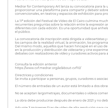
Medrar for Contemporary Art lanza su convocatoria para la un
proporcionar una plataforma para compartir y debatir sobre 
convencionales, en teatros y espacios de exhibición para pro
La 11ª edición del Festival de Vídeo de El Cairo culmina mu
recurrentes preguntas sobre la relación entre la expresión ar
diferentes con cada edición. Es una oportunidad que anhel
el público.
La convocatoria de inscripción está dirigida a videoartista
los campos de la realidad virtual, la animación, los programa
Del mismo modo, aquellos que hacen hincapié en el uso de la
en la producción y distribución de videoarte y cine experime
debates con realizadores de vídeo y curadores activos para 
Consulta la edición anterior
https://www.cvf.medrar.org/ar/about-cvf10/
Directrices y condiciones
Se invita a participar a personas, grupos, curadores o asocia
El número de entradas de un autor está limitado a dos obra
No se aceptan largometrajes, documentales o vídeos comerc
La obra debe producirse después de enero de 2021 y no deb
Adjunte 3 imágenes fijas de vídeo de alta resolución para c