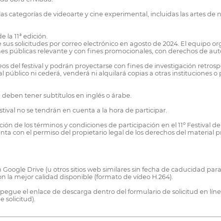
categorías de videoarte y cine experimental, incluidas las artes de nue
 la 11ª edición.
e sus solicitudes por correo electrónico en agosto de 2024. El equipo or
ones públicas relevante y con fines promocionales, con derechos de aut
eos del festival y podrán proyectarse con fines de investigación retros
 público ni cederá, venderá ni alquilará copias a otras instituciones o
e deben tener subtítulos en inglés o árabe.
stival no se tendrán en cuenta a la hora de participar.
ión de los términos y condiciones de participación en el 11º Festival de
ta con el permiso del propietario legal de los derechos del material 
Google Drive (u otros sitios web similares sin fecha de caducidad para l
la mejor calidad disponible (formato de vídeo H.264).
 y pegue el enlace de descarga dentro del formulario de solicitud en l
 solicitud).