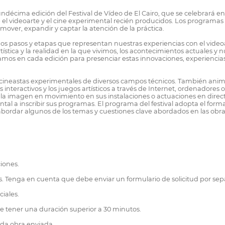
décima edición del Festival de Vídeo de El Cairo, que se celebrará en
el videoarte y el cine experimental recién producidos. Los programas
mover, expandir y captar la atención de la práctica.
chos pasos y etapas que representan nuestras experiencias con el vide
tística y la realidad en la que vivimos, los acontecimientos actuales y
amos en cada edición para presenciar estas innovaciones, experiencia
s y cineastas experimentales de diversos campos técnicos. También ani
s interactivos y los juegos artísticos a través de Internet, ordenadores
 imagen en movimiento en sus instalaciones o actuaciones en directo. 
ntal a inscribir sus programas. El programa del festival adopta el fo
abordar algunos de los temas y cuestiones clave abordados en las obra
ciones.
s. Tenga en cuenta que debe enviar un formulario de solicitud por se
iales.
e tener una duración superior a 30 minutos.
ada obra enviada.