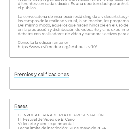
diferentes con cada edición. Es una oportunidad que anhel
el público.
La convocatoria de inscripción está dirigida a videoartista
los campos de la realidad virtual, la animación, los programa
Del mismo modo, aquellos que hacen hincapié en el uso de la
en la producción y distribución de videoarte y cine experime
debates con realizadores de vídeo y curadores activos para 
Consulta la edición anterior
https://www.cvf.medrar.org/ar/about-cvf10/
Premios y calificaciones
Bases
CONVOCATORIA ABIERTA DE PRESENTACIÓN
11º Festival de Vídeo de El Cairo
Videoarte y cine experimental
Fecha límite de inscripción: 30 de mayo de 2024