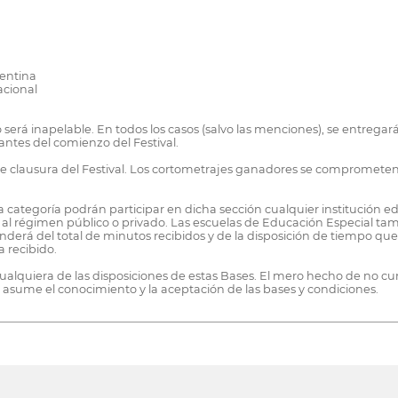
gentina
acional
 será inapelable. En todos los casos (salvo las menciones), se entregar
ntes del comienzo del Festival.
de clausura del Festival. Los cortometrajes ganadores se comprometen a
ta categoría podrán participar en dicha sección cualquier institución e
 al régimen público o privado. Las escuelas de Educación Especial ta
derá del total de minutos recibidos y de la disposición de tiempo que l
a recibido.
quiera de las disposiciones de estas Bases. El mero hecho de no cumpl
e asume el conocimiento y la aceptación de las bases y condiciones.