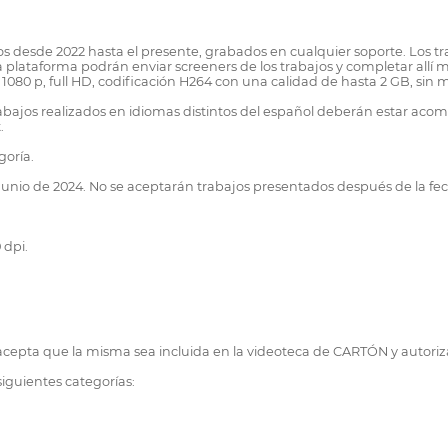
s desde 2022 hasta el presente, grabados en cualquier soporte. Los tr
plataforma podrán enviar screeners de los trabajos y completar allí m
x 1080 p, full HD, codificación H264 con una calidad de hasta 2 GB, sin
trabajos realizados en idiomas distintos del español deberán estar
.
goría.
 de junio de 2024. No se aceptarán trabajos presentados después de la 
 dpi.
ra acepta que la misma sea incluida en la videoteca de CARTÓN y autori
siguientes categorías: