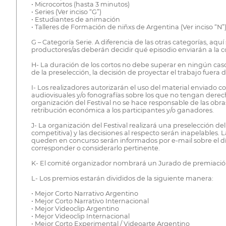
• Microcortos (hasta 3 minutos)
• Series (Ver inciso “G”)
• Estudiantes de animación
• Talleres de Formación de niñxs de Argentina (Ver inciso “N”
G – Categoría Serie. A diferencia de las otras categorías, aqu
productores/as deberán decidir qué episodio enviarán a la 
H- La duración de los cortos no debe superar en ningún cas
de la preselección, la decisión de proyectar el trabajo fuera
I- Los realizadores autorizarán el uso del material enviado
audiovisuales y/o fonografías sobre los que no tengan derech
organización del Festival no se hace responsable de las obra
retribución económica a los participantes y/o ganadores.
J- La organización del Festival realizará una preselección de
competitiva) y las decisiones al respecto serán inapelables.
queden en concurso serán informados por e-mail sobre el día
corresponder o considerarlo pertinente.
K- El comité organizador nombrará un Jurado de premiación 
L- Los premios estarán divididos de la siguiente manera:
• Mejor Corto Narrativo Argentino
• Mejor Corto Narrativo Internacional
• Mejor Videoclip Argentino
• Mejor Videoclip Internacional
• Mejor Corto Experimental / Videoarte Argentino