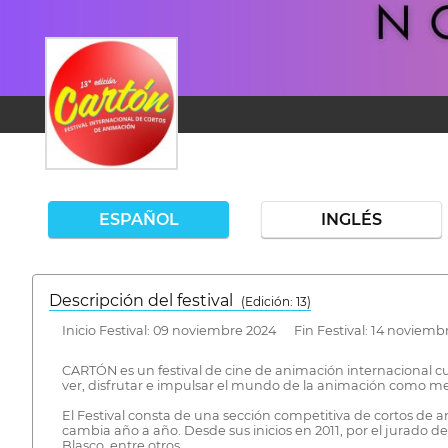
ESPAÑOL
INGLÉS
Descripción del festival
( Edición: 13)
Inicio Festival: 09 noviembre 2024 Fin Festival: 14 noviemb
CARTÓN es un festival de cine de animación internacional cuy
ver, disfrutar e impulsar el mundo de la animación como medi
El Festival consta de una sección competitiva de cortos de 
cambia año a año. Desde sus inicios en 2011, por el jurado 
Blasco, entre otros.