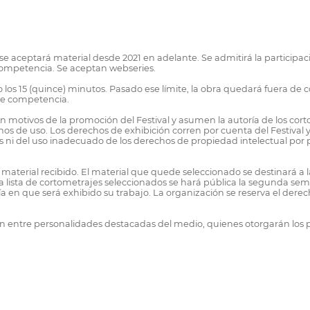
)
í se aceptará material desde 2021 en adelante. Se admitirá la participaci
competencia. Se aceptan webseries.
o los 15 (quince) minutos. Pasado ese límite, la obra quedará fuera d
 de competencia.
 con motivos de la promoción del Festival y asumen la autoría de los c
os de uso. Los derechos de exhibición corren por cuenta del Festival y
s ni del uso inadecuado de los derechos de propiedad intelectual por pa
l material recibido. El material que quede seleccionado se destinará a 
 La lista de cortometrajes seleccionados se hará pública la segunda se
 en que será exhibido su trabajo. La organización se reserva el derec
entre personalidades destacadas del medio, quienes otorgarán los pr