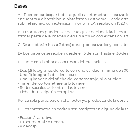
Bases
A – Pueden participar todos aquellos cortometrajes realizado
encuentra a disposición la plataforma Festhome. Desde esta 
subir el archivo con extensión .mov o .mp4, resolución 1920 
B- Los autores pueden ser de cualquier nacionalidad. Los 
formar parte de la imagen o en un archivo con extensión .srt
C- Se aceptarán hasta 3 (tres) obras por realizador y por cate
D- Los trabajos se reciben desde el 15 de abril hasta el 30
E- Junto con la obra a concursar, deberá incluirse:
• Dos (2) fotografías del corto con una calidad mínima de 300
• Una (1) fotografía del director/es.
• Una (1) imagen del afiche del cortometraje, si lo hubiere.
• Trailer del cortometraje, si lo tuviere.
• Redes sociales del corto, si las tuviere
• Ficha de inscripción completa.
Por su sola participación el director y/o productor de la ob
F– Los cortometrajes podrán ser inscriptos en alguna de las 
• Ficción / Narrativo
• Experimental / Videoarte
• Videoclip