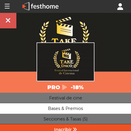
PRO
-18%
Festival de cine
Bases & Premios
Secciones & Tasas (5)
Inscribir