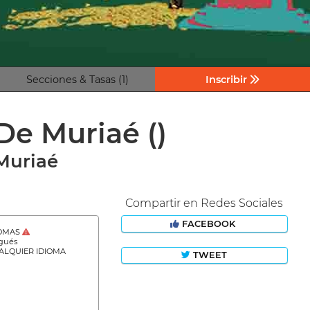
Secciones & Tasas (1)
Inscribir
 De Muriaé
()
Muriaé
Compartir en Redes Sociales
FACEBOOK
IOMAS
gués
ALQUIER IDIOMA
TWEET