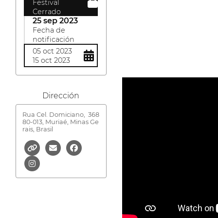
Festival
Cerrado
25 sep 2023
Fecha de
notificación
05 oct 2023
15 oct 2023
Dirección
Rua Cel. Domiciano,
368
80-013, Muriaé, Minas Ge
rais, Brasil