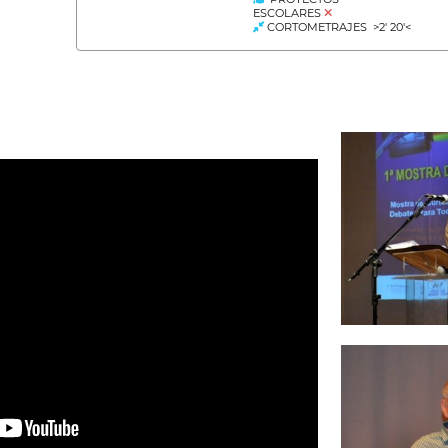
ESCOLARES
CORTOMETRAJES >2' 20'<