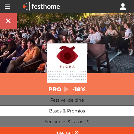
PRO
-18%
Festival de cine
Bases & Premios
Secciones & Tasas (3)
Inscribir