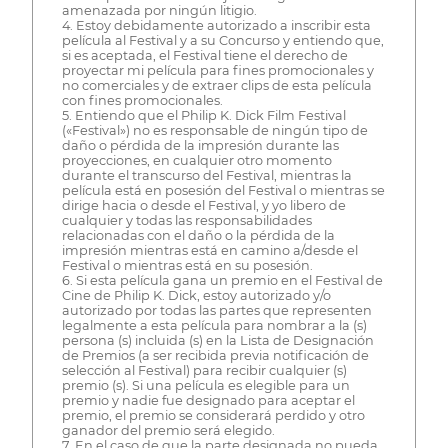
amenazada por ningún litigio.
4. Estoy debidamente autorizado a inscribir esta
película al Festival y a su Concurso y entiendo que,
si es aceptada, el Festival tiene el derecho de
proyectar mi película para fines promocionales y
no comerciales y de extraer clips de esta película
con fines promocionales.
5. Entiendo que el Philip K. Dick Film Festival
(«Festival») no es responsable de ningún tipo de
daño o pérdida de la impresión durante las
proyecciones, en cualquier otro momento
durante el transcurso del Festival, mientras la
película está en posesión del Festival o mientras se
dirige hacia o desde el Festival, y yo libero de
cualquier y todas las responsabilidades
relacionadas con el daño o la pérdida de la
impresión mientras está en camino a/desde el
Festival o mientras está en su posesión.
6. Si esta película gana un premio en el Festival de
Cine de Philip K. Dick, estoy autorizado y/o
autorizado por todas las partes que representen
legalmente a esta película para nombrar a la (s)
persona (s) incluida (s) en la Lista de Designación
de Premios (a ser recibida previa notificación de
selección al Festival) para recibir cualquier (s)
premio (s). Si una película es elegible para un
premio y nadie fue designado para aceptar el
premio, el premio se considerará perdido y otro
ganador del premio será elegido.
7. En el caso de que la parte designada no pueda