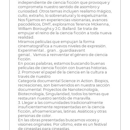
independiente de ciencia ficción que provoque y
comprometa nuestro sentido de asombro y
curiosidad. Otros temas incluyen realismo mágico,
culto, extraño, lo sobrenatural y lo espeluznante.
Nos fijamos en experiencias visionarias, avances
psicodélicos, DMT, exploramos Terence Mckenna,
William Boroughs y J.G. Ballard. Se trata de
empujar el reino de la ciencia ficción a toda nueva
realidad.
Miramos películas que empujan la forma
cinematográfica a nuevos niveles de expresión.
Experimental... gran... guardiaavant
genial... Vamos a reinventar el género de ciencia
ficción.
En pocas palabras, estamos buscando buenas
películas de ciencia ficción con buenas historias.
2. Promover el papel de la ciencia en la cultura a
través de nuestro
Categoría documental Science in Action. Biopics,
recreaciones, son bienvenidos en nuestra sección
documental. Proyectos de Nanotecnología,
Biotecnología, Singularidad, todos los temas que
restauran nuestro sentido de maravilla.
3. Llegar a las comunidades tradicionalmente
insuficientemente representadas en la ciencia
ficción, afroamericanas, latinas. Asiáticos y otras
personas de color.
En las obras presentadas buscamos voces y
visiones originales. Por último, este es un festival
de cineastas para cineastas.