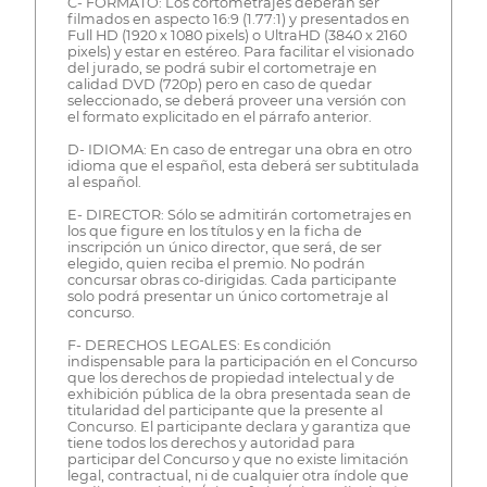
C- FORMATO: Los cortometrajes deberán ser
filmados en aspecto 16:9 (1.77:1) y presentados en
Full HD (1920 x 1080 pixels) o UltraHD (3840 x 2160
pixels) y estar en estéreo. Para facilitar el visionado
del jurado, se podrá subir el cortometraje en
calidad DVD (720p) pero en caso de quedar
seleccionado, se deberá proveer una versión con
el formato explicitado en el párrafo anterior.
D- IDIOMA: En caso de entregar una obra en otro
idioma que el español, esta deberá ser subtitulada
al español.
E- DIRECTOR: Sólo se admitirán cortometrajes en
los que figure en los títulos y en la ficha de
inscripción un único director, que será, de ser
elegido, quien reciba el premio. No podrán
concursar obras co-dirigidas. Cada participante
solo podrá presentar un único cortometraje al
concurso.
F- DERECHOS LEGALES: Es condición
indispensable para la participación en el Concurso
que los derechos de propiedad intelectual y de
exhibición pública de la obra presentada sean de
titularidad del participante que la presente al
Concurso. El participante declara y garantiza que
tiene todos los derechos y autoridad para
participar del Concurso y que no existe limitación
legal, contractual, ni de cualquier otra índole que