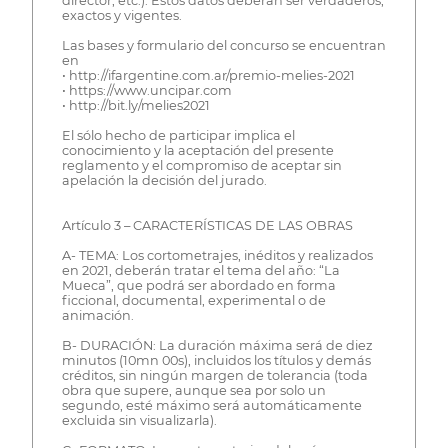
director, etc.). Estos datos deberán ser verdaderos,
exactos y vigentes.
Las bases y formulario del concurso se encuentran
en
• http://ifargentine.com.ar/premio-melies-2021
• https://www.uncipar.com
• http://bit.ly/melies2021
El sólo hecho de participar implica el
conocimiento y la aceptación del presente
reglamento y el compromiso de aceptar sin
apelación la decisión del jurado.
Artículo 3 – CARACTERÍSTICAS DE LAS OBRAS
A- TEMA: Los cortometrajes, inéditos y realizados
en 2021, deberán tratar el tema del año: “La
Mueca”, que podrá ser abordado en forma
ficcional, documental, experimental o de
animación.
B- DURACIÓN: La duración máxima será de diez
minutos (10mn 00s), incluidos los títulos y demás
créditos, sin ningún margen de tolerancia (toda
obra que supere, aunque sea por solo un
segundo, esté máximo será automáticamente
excluida sin visualizarla).