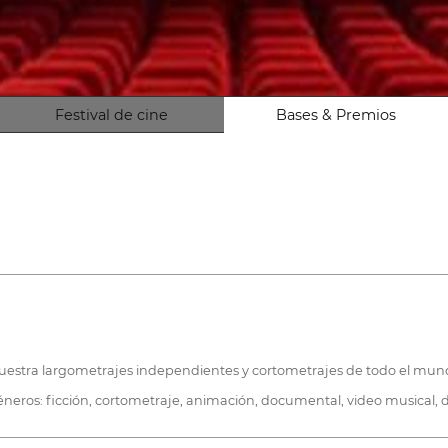
Festival de cine
Bases & Premios
 muestra largometrajes independientes y cortometrajes de todo el mun
 géneros: ficción, cortometraje, animación, documental, video musical, d