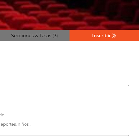
Secciones & Tasas (3)
Inscribir
do.
eportes, niños...