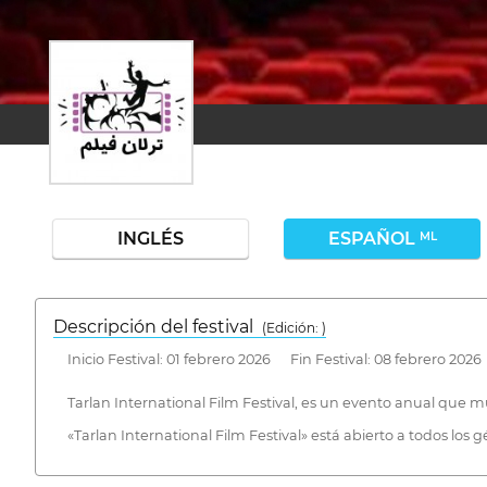
INGLÉS
ESPAÑOL
ML
Descripción del festival
( Edición: )
Inicio Festival: 01 febrero 2026 Fin Festival: 08 febrero 2026
Tarlan International Film Festival, es un evento anual que
«Tarlan International Film Festival» está abierto a todos los