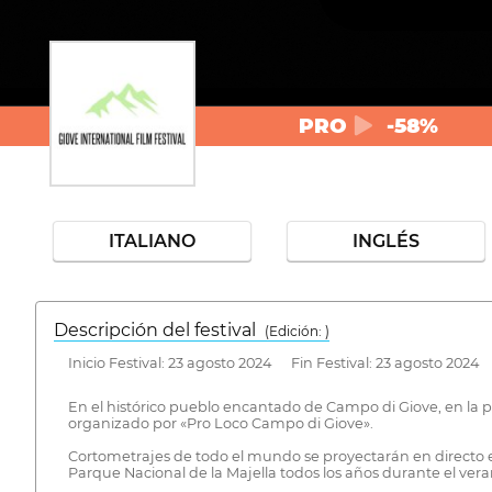
PRO
-58%
ITALIANO
INGLÉS
Descripción del festival
( Edición: )
Inicio Festival: 23 agosto 2024 Fin Festival: 23 agosto 2024
En el histórico pueblo encantado de Campo di Giove, en la p
organizado por «Pro Loco Campo di Giove».
Cortometrajes de todo el mundo se proyectarán en directo e
Parque Nacional de la Majella todos los años durante el vera