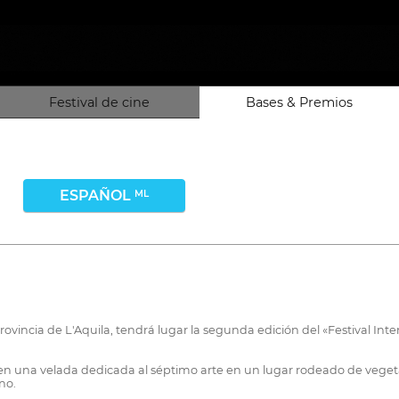
Festival de cine
Bases & Premios
ESPAÑOL
ML
rovincia de L'Aquila, tendrá lugar la segunda edición del «Festival In
n una velada dedicada al séptimo arte en un lugar rodeado de vegeta
no.