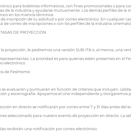
trónico para boletines informativos, con fines promocionales o para com
as de la industria y ayudarse mutuamente. Los demás perfiles de la in
rónico en los mismos términos.
de inscripción de tu solicitud o por correo electrónico. En cualquier c
a de correo de inscripciones o con los perfiles de la industria cinemato
LAS TASAS DE PROYECCIÓN.
para la proyección, le pediremos una versión SUB-ITA o, al menos, una ve
n representantes. La prioridad es para quienes estén presentes en el Fest
eo electrónico.
inos de FestHome.
es se evaluarán y puntuarán en función de criterios que incluyen: calid
ción y escenografía. Apoyamos el cine independiente y otorgaremos p
ción en directo se notificarán por correo entre 7 y 31 días antes del 
 eres seleccionado para nuestro evento de proyección en directo. La sele
as recibirán una notificación por correo electrónico.