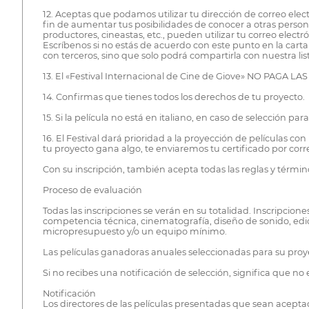
12. Aceptas que podamos utilizar tu dirección de correo elec
fin de aumentar tus posibilidades de conocer a otras person
productores, cineastas, etc., pueden utilizar tu correo elect
Escríbenos si no estás de acuerdo con este punto en la carta 
con terceros, sino que solo podrá compartirla con nuestra list
13. El «Festival Internacional de Cine de Giove» NO PAGA 
14. Confirmas que tienes todos los derechos de tu proyecto.
15. Si la película no está en italiano, en caso de selección 
16. El Festival dará prioridad a la proyección de películas co
tu proyecto gana algo, te enviaremos tu certificado por corr
Con su inscripción, también acepta todas las reglas y térm
Proceso de evaluación
Todas las inscripciones se verán en su totalidad. Inscripcion
competencia técnica, cinematografía, diseño de sonido, edi
micropresupuesto y/o un equipo mínimo.
Las películas ganadoras anuales seleccionadas para su proyec
Si no recibes una notificación de selección, significa que no
Notificación
Los directores de las películas presentadas que sean aceptad