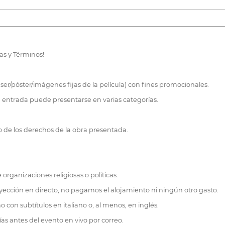
as y Términos!
teaser/póster/imágenes fijas de la película) con fines promocionales.
a entrada puede presentarse en varias categorías.
rio de los derechos de la obra presentada.
rganizaciones religiosas o políticas.
royección en directo, no pagamos el alojamiento ni ningún otro gasto.
no con subtítulos en italiano o, al menos, en inglés.
días antes del evento en vivo por correo.