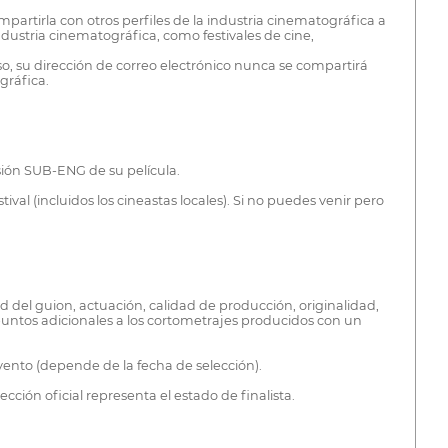
partirla con otros perfiles de la industria cinematográfica a
dustria cinematográfica, como festivales de cine,
aso, su dirección de correo electrónico nunca se compartirá
gráfica.
rsión SUB-ENG de su película.
ival (incluidos los cineastas locales). Si no puedes venir pero
ad del guion, actuación, calidad de producción, originalidad,
untos adicionales a los cortometrajes producidos con un
evento (depende de la fecha de selección).
cción oficial representa el estado de finalista.