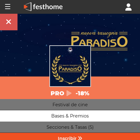
PRO
-18%
Festival de cine
Bases & Premios
Secciones & Tasas (5)
Inscribir