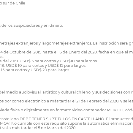
o sur de Chile
e los auspiciadores y en dinero.
etrajes extranjeros y largometrajes extranjeros. La inscripción será gr
14 de Octubre del 2019 hasta el 15 de Enero del 2020, fecha en que el ma
as.
 del 2019. USD$ 5 para cortos y USD$10 para largos.
019. USD$ 10 para cortos y USD$ 15 para largos.
 15 para cortos y USD$ 20 para largos.
el medio audiovisual, artístico y cultural chileno, y sus decisiones co
por correo electrónico a más tardar el 21 de Febrero del 2020, y se les
 enviada física o digitalmente en formato video contenedor MOV HD, c
 en castellano DEBE TENER SUBTÍTULOS EN CASTELLANO. El productor d
o MOV. No cumplir con este requisito supone la automática eliminación 
tival a más tardar el 5 de Marzo del 2020.