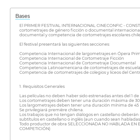
Bases
El PRIMER FESTIVAL INTERNACIONAL CINECONFIC - CONSTITUCIO
cortometrajes de género ficción o documental internacional
documental y competencia de cortometrajes escolares chileno
El festival presentará las siguientes secciones:
Competencia Internacional de largometrajes en Ópera Pri
Competencia Internacional de Cortometraje Ficción
Competencia Internacional de Cortometraje Documental
Competencia Latinoamericana de cortometrajes de escuelas
Competencia de cortometrajes de colegios y liceos del Centro
1. Requisitos Generales
Las películas no deben haber sido estrenadas antes del 1 de 
Los cortometrajes deben tener una duración máxima de 30 m
Los largometrajes deben tener una duración mínima de 45 m
Se privilegiará première chilena.
Los trabajos que no tengan diálogos en castellano deberán 
subtítulos en castellano o inglés (aun cuando sean habladas 
Todo productor de obra SELECCIONADA NO HABLADA EN
COMPETICIÓN)