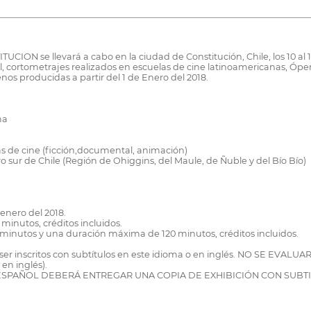
N se llevará a cabo en la ciudad de Constitución, Chile, los 10 al 1
, cortometrajes realizados en escuelas de cine latinoamericanas, Ópe
s producidas a partir del 1 de Enero del 2018.
ma
 de cine (ficción,documental, animación)
 sur de Chile (Región de Ohiggins, del Maule, de Ñuble y del Bío Bío)
enero del 2018.
inutos, créditos incluidos.
inutos y una duración máxima de 120 minutos, créditos incluidos.
ser inscritos con subtítulos en este idioma o en inglés. NO SE EVALUA
en inglés).
 ESPAÑOL DEBERÁ ENTREGAR UNA COPIA DE EXHIBICIÓN CON SUBT