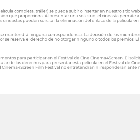
película completa, tráiler) se pueda subir o insertar en nuestro sitio web
nido que proporciona. Al presentar una solicitud, el cineasta permite 
Los cineastas pueden solicitar la eliminación del enlace de la película
 no se mantendrá ninguna correspondencia. La decisión de los miembros
or se reserva el derecho de no otorgar ninguno o todos los premios. El 
glamentos para participar en el Festival de Cine Cinema4Screen. El sol
tular de los derechos para presentar esta película en el Festival de Ci
l Cinema4Screen Film Festival no entretendrán ni responderán ante na