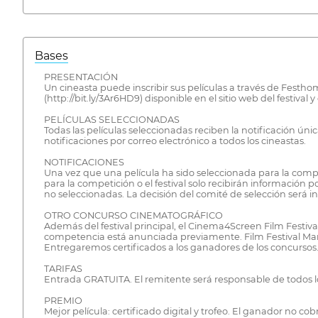
Bases
PRESENTACIÓN
Un cineasta puede inscribir sus películas a través de Festhom
(http://bit.ly/3Ar6HD9) disponible en el sitio web del festival
PELÍCULAS SELECCIONADAS
Todas las películas seleccionadas reciben la notificación úni
notificaciones por correo electrónico a todos los cineastas.
NOTIFICACIONES
Una vez que una película ha sido seleccionada para la compe
para la competición o el festival solo recibirán información p
no seleccionadas. La decisión del comité de selección será i
OTRO CONCURSO CINEMATOGRÁFICO
Además del festival principal, el Cinema4Screen Film Festival
competencia está anunciada previamente. Film Festival Manag
Entregaremos certificados a los ganadores de los concursos
TARIFAS
Entrada GRATUITA. El remitente será responsable de todos los
PREMIO
Mejor película: certificado digital y trofeo. El ganador no c