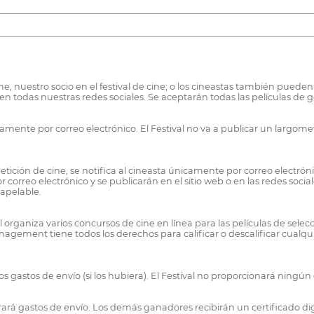
e, nuestro socio en el festival de cine; o los cineastas también pueden 
 y en todas nuestras redes sociales. Se aceptarán todas las películas de 
camente por correo electrónico. El Festival no va a publicar un largom
tición de cine, se notifica al cineasta únicamente por correo electrón
or correo electrónico y se publicarán en el sitio web o en las redes soci
napelable.
 organiza varios concursos de cine en línea para las películas de selec
ement tiene todos los derechos para calificar o descalificar cualquie
.
 gastos de envío (si los hubiera). El Festival no proporcionará ningú
obrará gastos de envío. Los demás ganadores recibirán un certificado dig