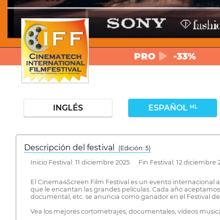
PRO
-33%
INGLÉS
ESPAÑOL
ML
Descripción del festival
( Edición: 5)
Inicio Festival: 11 diciembre 2025 Fin Festival: 12 diciembre 
El Cinema4Screen Film Festival es un evento internacional an
que le encantan las grandes películas. Cada año aceptamos 
documental, etc. se anuncia como ganador en el Festival d
Vea los mejores cortometrajes, documentales, vídeos musical