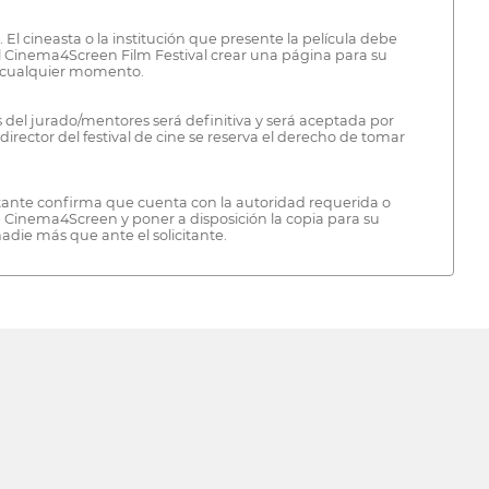
. El cineasta o la institución que presente la película debe
al Cinema4Screen Film Festival crear una página para su
 en cualquier momento.
 del jurado/mentores será definitiva y será aceptada por
director del festival de cine se reserva el derecho de tomar
icitante confirma que cuenta con la autoridad requerida o
ne Cinema4Screen y poner a disposición la copia para su
die más que ante el solicitante.