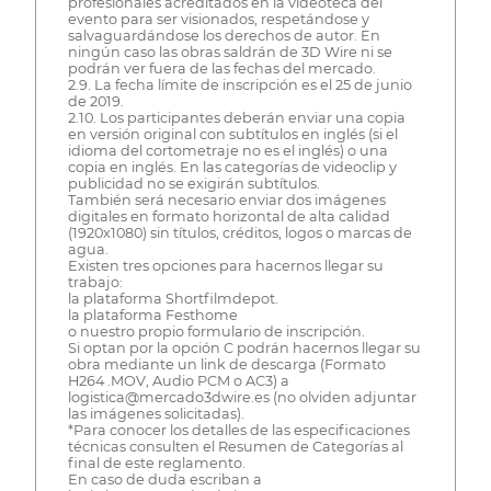
profesionales acreditados en la videoteca del
evento para ser visionados, respetándose y
salvaguardándose los derechos de autor. En
ningún caso las obras saldrán de 3D Wire ni se
podrán ver fuera de las fechas del mercado.
2.9. La fecha límite de inscripción es el 25 de junio
de 2019.
2.10. Los participantes deberán enviar una copia
en versión original con subtítulos en inglés (si el
idioma del cortometraje no es el inglés) o una
copia en inglés. En las categorías de videoclip y
publicidad no se exigirán subtítulos.
También será necesario enviar dos imágenes
digitales en formato horizontal de alta calidad
(1920x1080) sin títulos, créditos, logos o marcas de
agua.
Existen tres opciones para hacernos llegar su
trabajo:
la plataforma Shortfilmdepot.
la plataforma Festhome
o nuestro propio formulario de inscripción.
Si optan por la opción C podrán hacernos llegar su
obra mediante un link de descarga (Formato
H264 .MOV, Audio PCM o AC3) a
logistica@mercado3dwire.es (no olviden adjuntar
las imágenes solicitadas).
*Para conocer los detalles de las especificaciones
técnicas consulten el Resumen de Categorías al
final de este reglamento.
En caso de duda escriban a