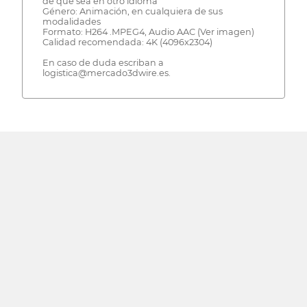
de que sea en otro idioma
Género: Animación, en cualquiera de sus
modalidades
Formato: H264 .MPEG4, Audio AAC (Ver imagen)
Calidad recomendada: 4K (4096x2304)
En caso de duda escriban a
logistica@mercado3dwire.es.