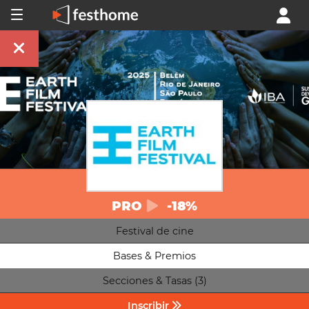
PRO
-18%
Festival de cine
Bases & Premios
Secciones & Tasas (3)
Inscribir