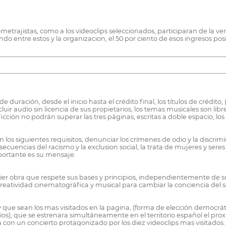
etrajistas, como a los videoclips seleccionados, participaran de la vent
o entre estos y la organizacion, el 50 por ciento de esos ingresos posi
duración, desde el inicio hasta el crédito final, los títulos de crédito,
uir audio sin licencia de sus propietarios, los temas musicales son 
 ficción no podrán superar las tres páginas, escritas a doble espacio,
os siguientes requisitos, denunciar los crímenes de odio y la discrimin
ecuencias del racismo y la exclusion social, la trata de mujeres y ser
mportante es su mensaje.
quier obra que respete sus bases y principios, independientemente de s
 creatividad cinematográfica y musical para cambiar la conciencia del
y que sean los mas visitados en la pagina, (forma de elección democrát
os), que se estrenara simultáneamente en el territorio español el prox
ra con un concierto protagonizado por los diez videoclips mas visitados.