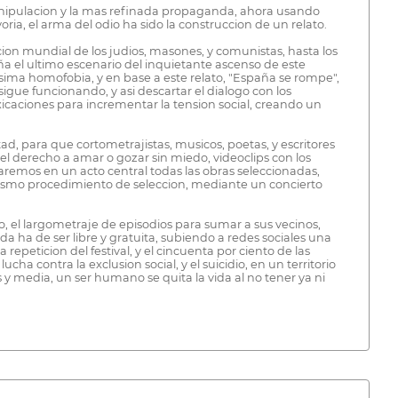
a manipulacion y la mas refinada propaganda, ahora usando
ria, el arma del odio ha sido la construccion de un relato.
on mundial de los judios, masones, y comunistas, hasta los
aña el ultimo escenario del inquietante ascenso de este
isima homofobia, y en base a este relato, "España se rompe",
igue funcionando, y asi descartar el dialogo con los
icaciones para incrementar la tension social, creando un
tad, para que cortometrajistas, musicos, poetas, y escritores
el derecho a amar o gozar sin miedo, videoclips con los
taremos en un acto central todas las obras seleccionadas,
el mismo procedimiento de seleccion, mediante un concierto
o, el largometraje de episodios para sumar a sus vecinos,
da ha de ser libre y gratuita, subiendo a redes sociales una
 repeticion del festival, y el cincuenta por ciento de las
a contra la exclusion social, y el suicidio, en un territorio
y media, un ser humano se quita la vida al no tener ya ni