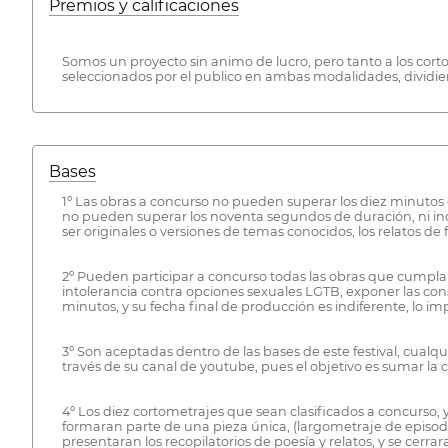
Premios y calificaciones
Somos un proyecto sin animo de lucro, pero tanto a los cortom
seleccionados por el publico en ambas modalidades, dividiend
Bases
1º Las obras a concurso no pueden superar los diez minutos de 
no pueden superar los noventa segundos de duración, ni incl
ser originales o versiones de temas conocidos, los relatos de
2º Pueden participar a concurso todas las obras que cumplan l
intolerancia contra opciones sexuales LGTB, exponer las cons
minutos, y su fecha final de producción es indiferente, lo i
3º Son aceptadas dentro de las bases de este festival, cual
través de su canal de youtube, pues el objetivo es sumar la
4º Los diez cortometrajes que sean clasificados a concurso, 
formaran parte de una pieza única, (largometraje de episodi
presentaran los recopilatorios de poesía y relatos, y se cerra