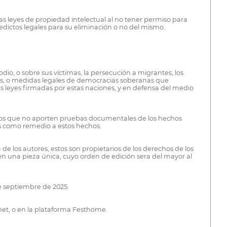
las leyes de propiedad intelectual al no tener permiso para
edictos legales para su eliminación o no del mismo.
odio, o sobre sus víctimas, la persecución a migrantes, los
tarios, o medidas legales de democracias soberanas que
as leyes firmadas por estas naciones, y en defensa del medio
 los que no aporten pruebas documentales de los hechos
tas como remedio a estos hechos.
a de los autores, estos son propietarios de los derechos de los
 en una pieza única, cuyo orden de edición sera del mayor al
de septiembre de 2025.
.net, o en la plataforma Festhome.