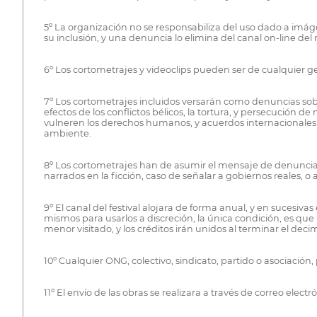
5º La organización no se responsabiliza del uso dado a imáge
su inclusión, y una denuncia lo elimina del canal on-line d
6º Los cortometrajes y videoclips pueden ser de cualquier g
7º Los cortometrajes incluidos versarán como denuncias sobre 
efectos de los conflictos bélicos, la tortura, y persecución d
vulneren los derechos humanos, y acuerdos internacionales de
ambiente.
8º Los cortometrajes han de asumir el mensaje de denuncia
narrados en la ficción, caso de señalar a gobiernos reales, 
9º El canal del festival alojara de forma anual, y en sucesiva
mismos para usarlos a discreción, la única condición, es que
menor visitado, y los créditos irán unidos al terminar el dec
10º Cualquier ONG, colectivo, sindicato, partido o asociación
11º El envío de las obras se realizara a través de correo el