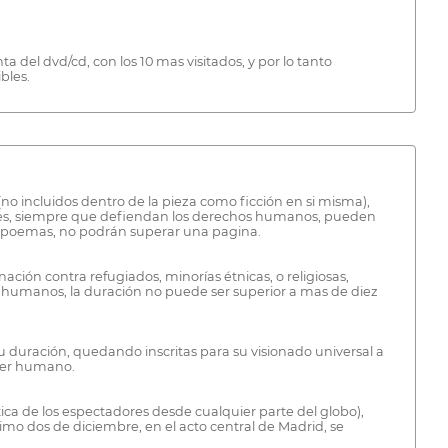
a del dvd/cd, con los 10 mas visitados, y por lo tanto
bles.
 (no incluidos dentro de la pieza como ficción en si misma),
libres, siempre que defiendan los derechos humanos, pueden
 los poemas, no podrán superar una pagina.
ación contra refugiados, minorías étnicas, o religiosas,
es humanos, la duración no puede ser superior a mas de diez
u duración, quedando inscritas para su visionado universal a
 ser humano.
ica de los espectadores desde cualquier parte del globo),
imo dos de diciembre, en el acto central de Madrid, se