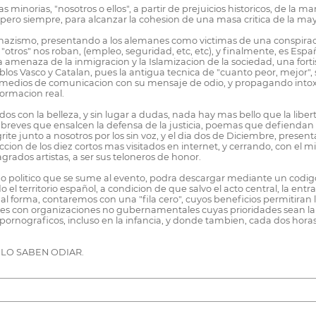
minorias, "nosotros o ellos", a partir de prejuicios historicos, de l
 pero siempre, para alcanzar la cohesion de una masa critica de la mayo
nazismo, presentando a los alemanes como victimas de una conspiraci
s "otros" nos roban, (empleo, seguridad, etc, etc), y finalmente, es Esp
la amenaza de la inmigracion y la Islamizacion de la sociedad, una fort
os Vasco y Catalan, pues la antigua tecnica de "cuanto peor, mejor", s
 los medios de comunicacion con su mensaje de odio, y propagando intox
formacion real.
dos con la belleza, y sin lugar a dudas, nada hay mas bello que la liber
 breves que ensalcen la defensa de la justicia, poemas que defiendan 
te junto a nosotros por los sin voz, y el dia dos de Diciembre, presen
oyeccion de los diez cortos mas visitados en internet, y cerrando, con 
grados artistas, a ser sus teloneros de honor.
tido politico que se sume al evento, podra descargar mediante un codig
l territorio español, a condicion de que salvo el acto central, la entra
gual forma, contaremos con una "fila cero", cuyos beneficios permitiran la
es con organizaciones no gubernamentales cuyas prioridades sean la luch
nograficos, incluso en la infancia, y donde tambien, cada dos horas 
OLO SABEN ODIAR.