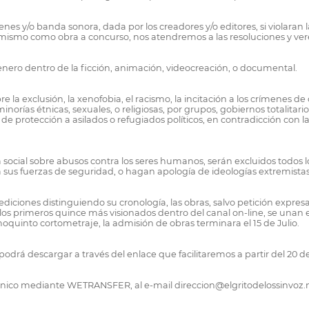
nes y/o banda sonora, dada por los creadores y/o editores, si violaran 
el mismo como obra a concurso, nos atendremos a las resoluciones y ver
enero dentro de la ficción, animación, videocreación, o documental.
la exclusión, la xenofobia, el racismo, la incitación a los crímenes de 
e minorías étnicas, sexuales, o religiosas, por grupos, gobiernos totali
 protección a asilados o refugiados políticos, en contradicción con l
 social sobre abusos contra los seres humanos, serán excluidos todos
o a sus fuerzas de seguridad, o hagan apología de ideologías extremis
s ediciones distinguiendo su cronología, las obras, salvo petición expres
 los primeros quince más visionados dentro del canal on-line, se unan
imoquinto cortometraje, la admisión de obras terminara el 15 de Julio.
, podrá descargar a través del enlace que facilitaremos a partir del 20 
ectrónico mediante WETRANSFER, al e-mail direccion@elgritodelossinvoz