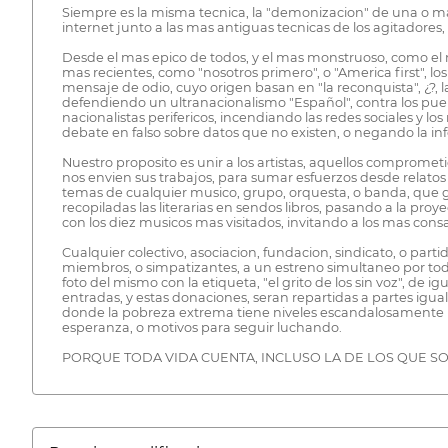
Siempre es la misma tecnica, la "demonizacion" de una o mas 
internet junto a las mas antiguas tecnicas de los agitadores,
Desde el mas epico de todos, y el mas monstruoso, como el 
mas recientes, como "nosotros primero", o "America first", lo
mensaje de odio, cuyo origen basan en "la reconquista", ¿?, 
defendiendo un ultranacionalismo "Español", contra los puebl
nacionalistas perifericos, incendiando las redes sociales y
debate en falso sobre datos que no existen, o negando la in
Nuestro proposito es unir a los artistas, aquellos comprometi
nos envien sus trabajos, para sumar esfuerzos desde relatos
temas de cualquier musico, grupo, orquesta, o banda, que gri
recopiladas las literarias en sendos libros, pasando a la pr
con los diez musicos mas visitados, invitando a los mas consa
Cualquier colectivo, asociacion, fundacion, sindicato, o par
miembros, o simpatizantes, a un estreno simultaneo por todo e
foto del mismo con la etiqueta, "el grito de los sin voz", de i
entradas, y estas donaciones, seran repartidas a partes igual
donde la pobreza extrema tiene niveles escandalosamente por
esperanza, o motivos para seguir luchando.
PORQUE TODA VIDA CUENTA, INCLUSO LA DE LOS QUE S