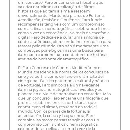
um concurso, Faro encarna uma filosofia que
valoriza o sublime na realização de filmes -
histórias que agitam a alma e ressoam
universalmente. Mantendo pilares de Fortuna,
Acreditação, Revisão e Opulência, Faro funde
recompensas tangíveis com um compromisso
com a crítica cinematográfica, celebrando filmes
como a voz da consciência. No meio da cacofonia
digital, Faro dedica-se a curar uma sinfonia de
contos autênticos, oferecendo-lhes um palco para
ressoar pelo mundo. Isto não é meramente uma
competição por elogios, mas uma busca para
iluminar o caminho para contadores de histórias
através do horizonte cinematográfico.
El Faro Concurso de Cinema Mediterrâneo e
Mundial trasciende la norma de los concursos de
cine y se perfila como un faro en el ámbito del
cine global. Del rico patrimonio cultural y náutico
de Portugal, Faro simboliza a un navegante,
ilumina joyas cinematográficas invisibles y es
pionera en el viaje de narrativas no contadas. Más
que un concurso, Faro encarna una filosofía que
premia lo sublime en el cine: historias que
conmueven el alma y resuenan en todo el
mundo. Con los pilares de la fortuna, la
acreditación, la crítica y la opulencia, Faro
combina las recompensas tangibles con un
compromiso con la crítica cinematográfica,
celebrando las películas como la voz de la